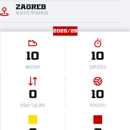
Zagreb
MJESTO ROĐENJA
2025/26
10
10
NASTUPI
ZAPOČEO
0
10
UŠAO S KLUPE
POGOTCI