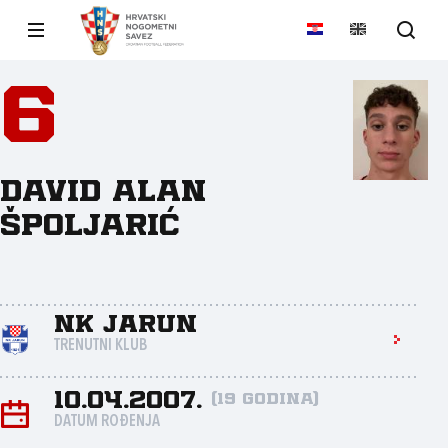
6
David Alan
Špoljarić
NK Jarun
TRENUTNI KLUB
10.04.2007.
(19 godina)
DATUM ROĐENJA