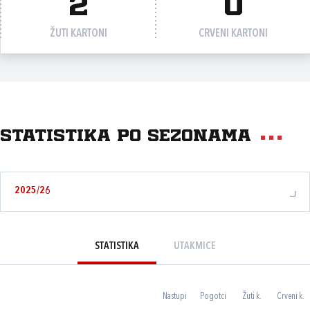
2
0
ŽUTI KARTONI
CRVENI KARTONI
Statistika po sezonama
2025/26
STATISTIKA
UTAKMICE
Nastupi
Pogotci
Žuti k.
Crveni k.