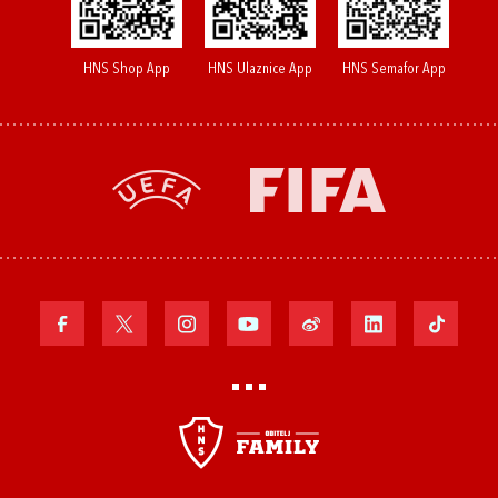
HNS Shop App
HNS Ulaznice App
HNS Semafor App