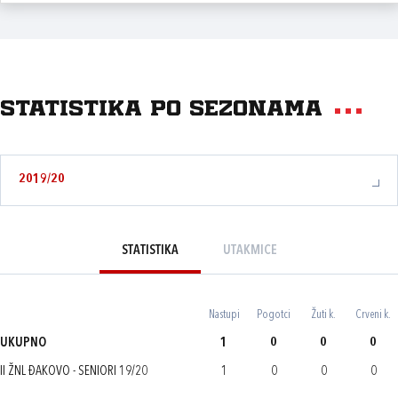
Statistika po sezonama
2019/20
STATISTIKA
UTAKMICE
Nastupi
Pogotci
Žuti k.
Crveni k.
UKUPNO
1
0
0
0
II ŽNL ĐAKOVO - SENIORI 19/20
1
0
0
0