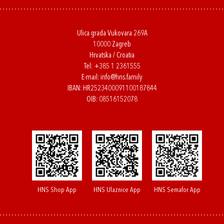
Ulica grada Vukovara 269A
10000 Zagreb
Hrvatska / Croatia
Tel:
+385 1 2361555
E-mail:
info@hns.family
IBAN: HR2523400091100187844
OIB: 08516152078
HNS Shop App
HNS Ulaznice App
HNS Semafor App