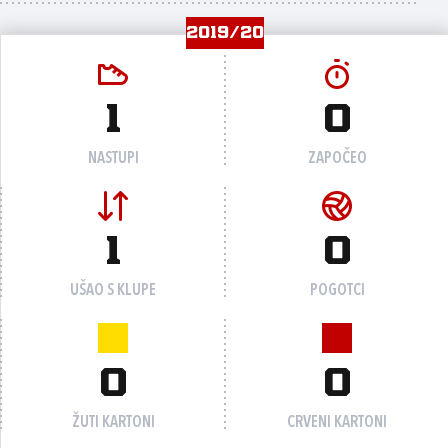
2019/20
1
0
NASTUPI
ZAPOČEO
1
0
UŠAO S KLUPE
POGOTCI
0
0
ŽUTI KARTONI
CRVENI KARTONI