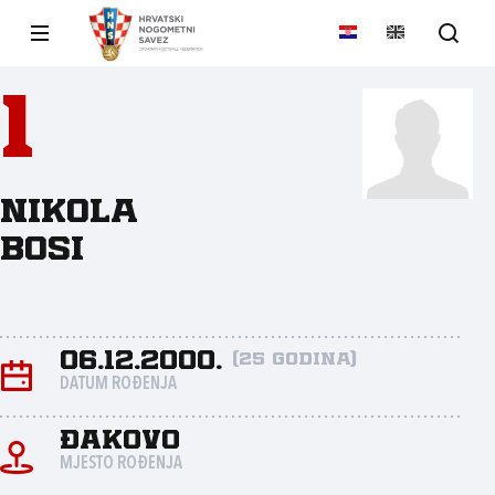
1
Nikola
Bosi
06.12.2000.
(25 godina)
DATUM ROĐENJA
Đakovo
MJESTO ROĐENJA