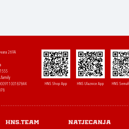
ovara 269A
a
61555
.family
HNS Shop App
HNS Ulaznice App
HNS Semaf
400091100187844
078
HNS.team
Natjecanja