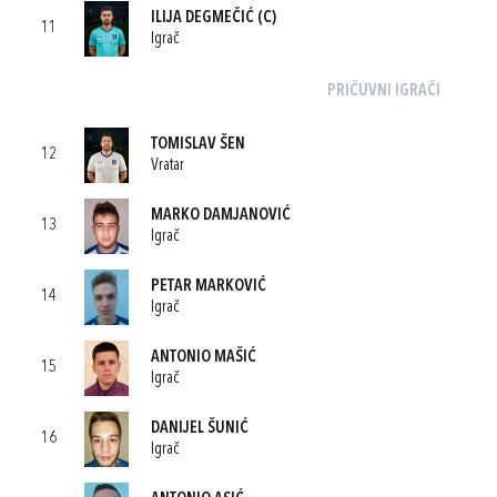
ILIJA DEGMEČIĆ
(C)
11
Igrač
PRIČUVNI IGRAČI
TOMISLAV ŠEN
12
Vratar
MARKO DAMJANOVIĆ
13
Igrač
PETAR MARKOVIĆ
14
Igrač
ANTONIO MAŠIĆ
15
Igrač
DANIJEL ŠUNIĆ
16
Igrač