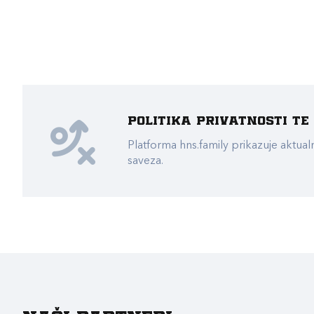
Politika privatnosti t
Platforma hns.family prikazuje akt
saveza.