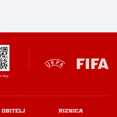
or App
Obitelj
Riznica