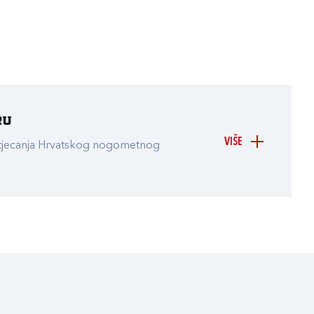
ru
VIŠE
atjecanja Hrvatskog nogometnog