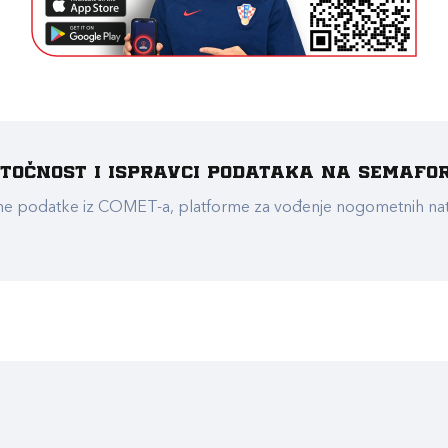
e točnost i ispravci podataka na Semafo
ualne podatke iz COMET-a, platforme za vođenje nogometnih n