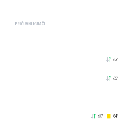
PRIČUVNI IGRAČI
63'
65'
60'
84'