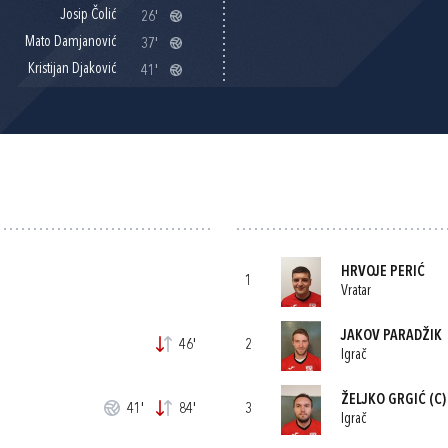
Josip Čolić
26'
Mato Damjanović
37'
Kristijan Djaković
41'
HRVOJE PERIĆ
1
Vratar
JAKOV PARADŽIK
46'
2
Igrač
ŽELJKO GRGIĆ
(C)
41'
84'
3
Igrač