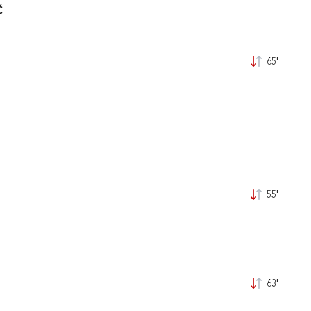
Ć
65'
55'
63'