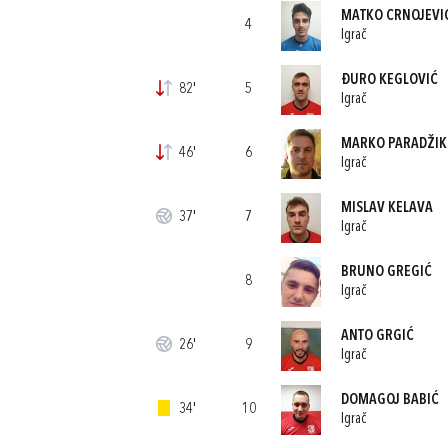
MATKO CRNOJEVI
4
Igrač
ĐURO KEGLOVIĆ
82'
5
Igrač
MARKO PARADŽIK
46'
6
Igrač
MISLAV KELAVA
37'
7
Igrač
BRUNO GREGIĆ
8
Igrač
ANTO GRGIĆ
26'
9
Igrač
DOMAGOJ BABIĆ
34'
10
Igrač