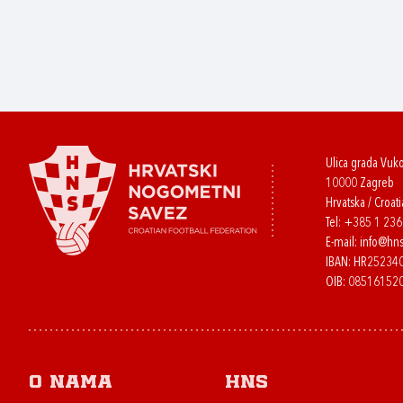
Ulica grada Vuk
10000 Zagreb
Hrvatska / Croati
Tel:
+385 1 23
E-mail:
info@hns
IBAN: HR2523
OIB: 08516152
O nama
HNS