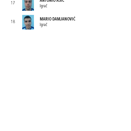
ANTONIO ASIĆ
17
Igrač
MARIO DAMJANOVIĆ
18
Igrač