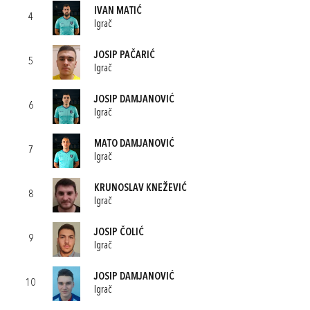
IVAN MATIĆ
4
Igrač
JOSIP PAČARIĆ
5
Igrač
JOSIP DAMJANOVIĆ
6
Igrač
MATO DAMJANOVIĆ
7
Igrač
KRUNOSLAV KNEŽEVIĆ
8
Igrač
JOSIP ČOLIĆ
9
Igrač
JOSIP DAMJANOVIĆ
10
Igrač