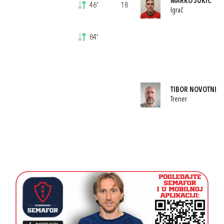
MARKO JUKIĆ
46'
18
Igrač
84'
TIBOR NOVOTNI
Trener