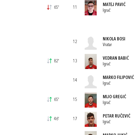
MATEJ PAVIĆ
65'
11
Igrač
NIKOLA BOSI
12
Vratar
VEDRAN BABIĆ
82'
13
Igrač
MARKO FILIPOVIĆ
14
Igrač
MIJO GREGIĆ
65'
15
Igrač
PETAR RUČEVIĆ
46'
17
Igrač