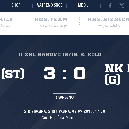
SHOP
VATRENO SRCE
MEDIJI
MILY
HNS.TEAM
HNS.RIZNIC
a Saveza
Hrvatske reprezentacije
Povijest i statistika
II ŽNL Đakovo 18/19, 2. kolo
NK
3
:
0
(St)
(G)
ZAVRŠENO
STRIZIVOJNA, STRIZIVOJNA, 02.09.2018. 17:30
Suci: Filip Čota, Mato Jagodin.