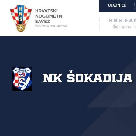
ULAZNICE
HNS.FA
Službena stranic
NK Šokadija 