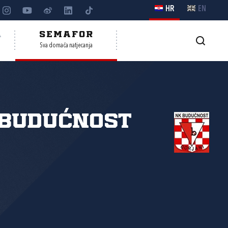
HR
EN
A
SEMAFOR
Sva domaća natjecanja
 Budućnost