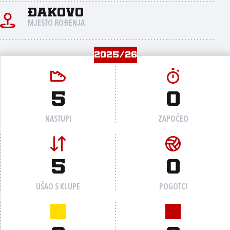
Đakovo
MJESTO ROĐENJA
2025/26
5
0
NASTUPI
ZAPOČEO
5
0
UŠAO S KLUPE
POGOTCI