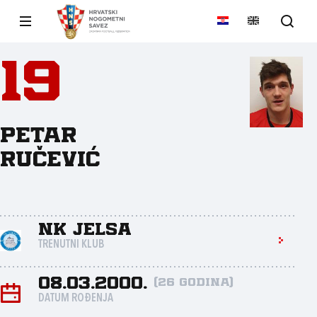
19
Petar
Ručević
NK Jelsa
TRENUTNI KLUB
08.03.2000.
(26 godina)
DATUM ROĐENJA