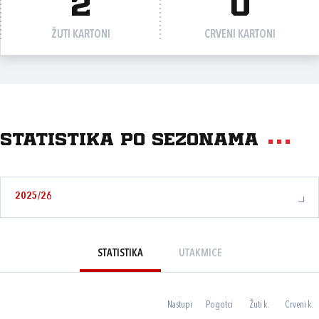
2
0
ŽUTI KARTONI
CRVENI KARTONI
Statistika po sezonama
2025/26
STATISTIKA
UTAKMICE
Nastupi
Pogotci
Žuti k.
Crveni k.