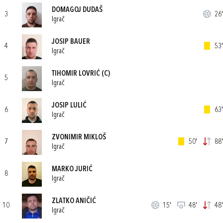
DOMAGOJ DUDAŠ
3
26'
Igrač
JOSIP BAUER
4
53'
Igrač
TIHOMIR LOVRIĆ
(C)
5
Igrač
JOSIP LULIĆ
6
63'
Igrač
ZVONIMIR MIKLOŠ
7
50'
88'
Igrač
MARKO JURIĆ
8
Igrač
ZLATKO ANIČIĆ
10
15'
48'
48'
Igrač