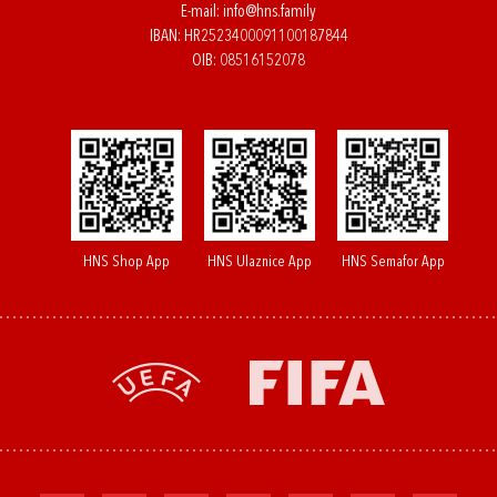
E-mail:
info@hns.family
IBAN: HR2523400091100187844
OIB: 08516152078
HNS Shop App
HNS Ulaznice App
HNS Semafor App