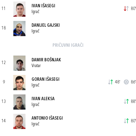
IVAN IŠASEGI
11
80'
Igrač
DANIJEL GAJSKI
18
Igrač
PRIČUVNI IGRAČI
DAMIR BOŠNJAK
12
Vratar
GORAN IŠASEGI
9
48'
86'
Igrač
IVAN ALEKSA
13
88'
Igrač
ANTONIO IŠASEGI
14
80'
Igrač