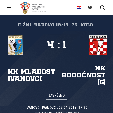
II ŽNL Đakovo 18/19, 26. kolo
4
:
1
NK
NK Mladost
Budućnost
Ivanovci
(G)
ZAVRŠENO
IVANOVCI, IVANOVCI, 02.06.2019. 17:30