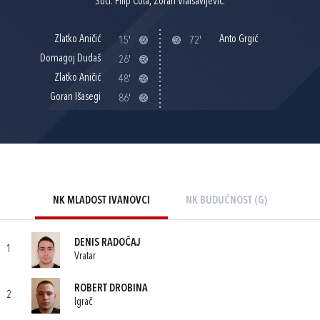
Suci: Filip Čota, Zoran Vlaisavljević.
Zlatko Aničić
Anto Grgić
15'
72'
Domagoj Dudaš
26'
Zlatko Aničić
48'
Goran Išasegi
86'
NK MLADOST IVANOVCI
NK BUDUĆNOST (G)
DENIS RADOČAJ
1
Vratar
ROBERT DROBINA
2
Igrač