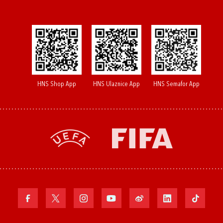
HNS Shop App
HNS Ulaznice App
HNS Semafor App