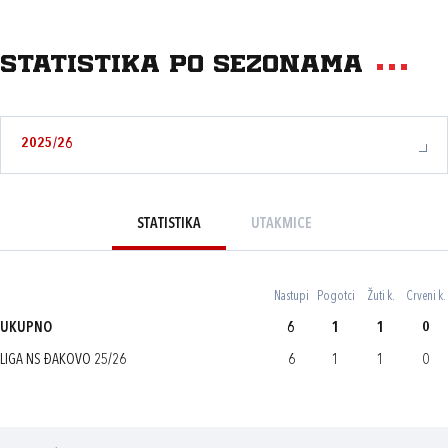
Statistika po sezonama
2025/26
STATISTIKA
UTAKMICE
Nastupi
Pogotci
Žuti k.
Crveni k.
UKUPNO
6
1
1
0
LIGA NS ĐAKOVO 25/26
6
1
1
0