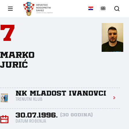
7
Marko
Jurić
NK Mladost Ivanovci
TRENUTNI KLUB
30.07.1996.
(30 godina)
DATUM ROĐENJA