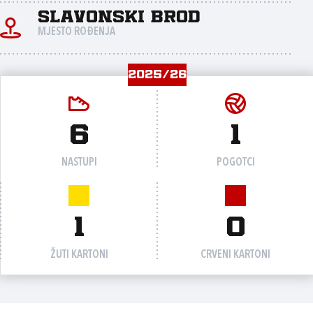
Slavonski Brod
MJESTO ROĐENJA
2025/26
6
1
NASTUPI
POGOTCI
1
0
ŽUTI KARTONI
CRVENI KARTONI