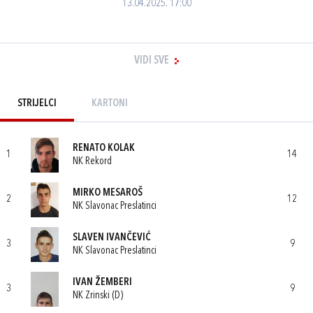
13.04.2025. 17:00
VIDI SVE
STRIJELCI
KARTONI
RENATO KOLAK
1
14
NK Rekord
MIRKO MESAROŠ
2
12
NK Slavonac Preslatinci
SLAVEN IVANČEVIĆ
3
9
NK Slavonac Preslatinci
IVAN ŽEMBERI
3
9
NK Zrinski (D)