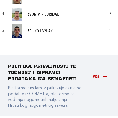
4
2
ZVONIMIR DORNJAK
5
1
ŽELJKO LIVNJAK
Politika privatnosti te
točnost i ispravci
VIŠE
podataka na Semaforu
Platforma hns.family prikazuje aktualne
podatke iz COMET-a, platforme za
vođenje nogometnih natjecanja
Hrvatskog nogometnog saveza.