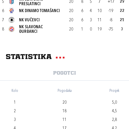
5
20
8
5
7
+17
29
PRESLATINCI
6
NK DINAMO TOMAŠANCI
20
6
4
10
-19
22
7
NK VUČEVCI
20
6
3
11
-8
21
NK SLAVONAC
8
20
1
0
19
-75
3
ĐURĐANCI
Statistika
Pogotci
Kolo
Pogodaka
Prosjek
1
20
5,0
2
18
4,5
3
11
2,8
4
17
4,2