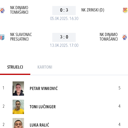
NK DINAMO
0
:
3
NK ZRINSKI (D)
TOMAŠANCI
05.04.2025. 16:30
NK SLAVONAC
NK DINAMO
3
:
0
PRESLATINCI
TOMAŠANCI
13.04.2025. 17:00
STRIJELCI
KARTONI
1
5
PETAR VINKOVIĆ
2
4
TONI LUČINGER
2
4
LUKA RALIĆ