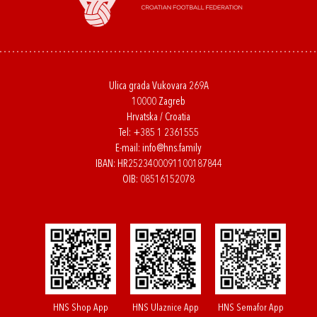
Ulica grada Vukovara 269A
10000 Zagreb
Hrvatska / Croatia
Tel:
+385 1 2361555
E-mail:
info@hns.family
IBAN: HR2523400091100187844
OIB: 08516152078
HNS Shop App
HNS Ulaznice App
HNS Semafor App