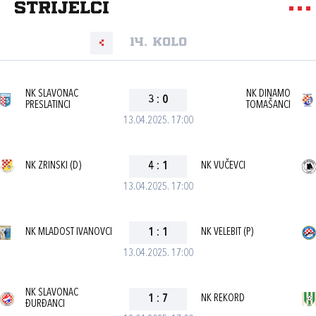
strijelci
14. kolo
NK SLAVONAC
NK DINAMO
3
:
0
PRESLATINCI
TOMAŠANCI
13.04.2025. 17:00
NK ZRINSKI (D)
4
:
1
NK VUČEVCI
13.04.2025. 17:00
NK MLADOST IVANOVCI
1
:
1
NK VELEBIT (P)
13.04.2025. 17:00
NK SLAVONAC
1
:
7
NK REKORD
ĐURĐANCI