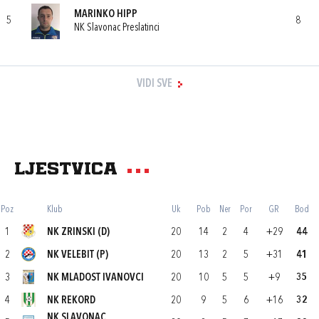
MARINKO HIPP
5
8
NK Slavonac Preslatinci
VIDI SVE
Ljestvica
Poz
Klub
Uk
Pob
Ner
Por
GR
Bod
1
NK ZRINSKI (D)
20
14
2
4
+29
44
2
NK VELEBIT (P)
20
13
2
5
+31
41
3
NK MLADOST IVANOVCI
20
10
5
5
+9
35
4
NK REKORD
20
9
5
6
+16
32
NK SLAVONAC