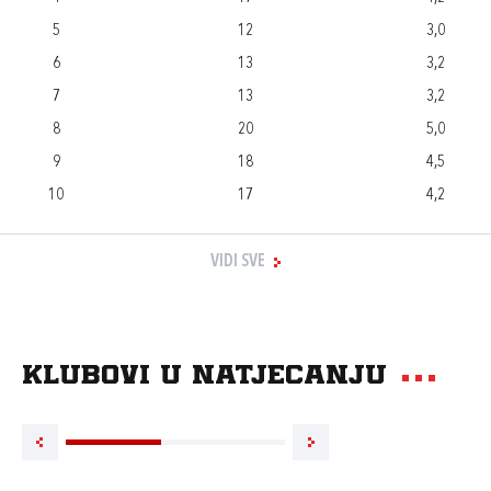
5
12
3,0
6
13
3,2
7
13
3,2
8
20
5,0
9
18
4,5
10
17
4,2
VIDI SVE
Klubovi u natjecanju