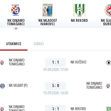
NK DINAMO
NK MLADOST
NK REKORD
NK SL
TOMAŠANCI
IVANOVCI
ĐURĐ
UTAKMICE
IGRAČI
NK DINAMO
1
:
1
NK VUČEVCI
TOMAŠANCI
07.09.2024. 17:00
NK DINAMO
NK VELEBIT (P)
5
:
0
TOMAŠANCI
15.09.2024. 16:30
NK DINAMO
3
:
1
NK REKORD