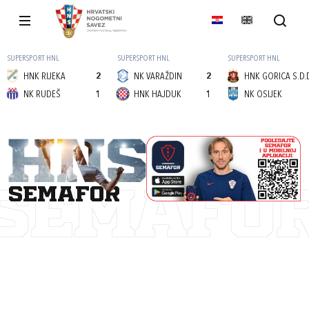
SUPERSPORT HNL
SUPERSPORT HNL
SUPERSPORT HNL
HNK RIJEKA
2
NK VARAŽDIN
2
HNK GORICA S.D.
NK RUDEŠ
1
HNK HAJDUK
1
NK OSIJEK
semafor
SEMAFO