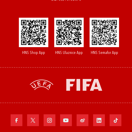
HNS Shop App
HNS Ulaznice App
HNS Semafor App