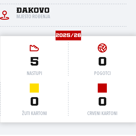
Đakovo
MJESTO ROĐENJA
2025/26
5
0
NASTUPI
POGOTCI
0
0
ŽUTI KARTONI
CRVENI KARTONI