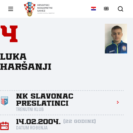
4
Luka
Haršanji
NK Slavonac
Preslatinci
TRENUTNI KLUB
14.02.2004.
(22 godine)
DATUM ROĐENJA