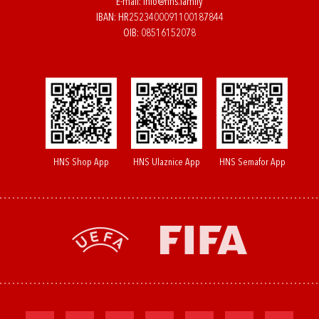
E-mail:
info@hns.family
IBAN: HR2523400091100187844
OIB: 08516152078
HNS Shop App
HNS Ulaznice App
HNS Semafor App