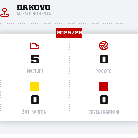
Đakovo
MJESTO ROĐENJA
2025/26
5
0
NASTUPI
POGOTCI
0
0
ŽUTI KARTONI
CRVENI KARTONI