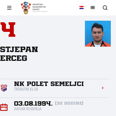
4
Stjepan
Erceg
NK Polet Semeljci
TRENUTNI KLUB
03.08.1994.
(32 godine)
DATUM ROĐENJA