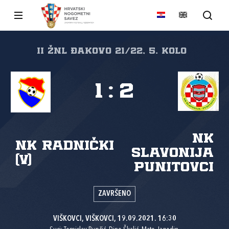
II ŽNL Đakovo 21/22, 5. kolo
1
:
2
NK
NK Radnički
Slavonija
(V)
Punitovci
ZAVRŠENO
VIŠKOVCI, VIŠKOVCI, 19.09.2021. 16:30