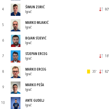
ŠIMUN ZORIĆ
4
80'
Igrač
MARKO MIJAKIĆ
5
Igrač
BOJAN STJEVIĆ
6
Igrač
STJEPAN ERCEG
7
18'
Igrač
MARKO ERCEG
8
35'
82'
Igrač
MARKO PEŠA
9
Igrač
ANTE GUDELJ
10
Igrač