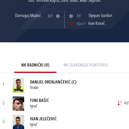
Suci: Tomislav Rupčić, Dino Škalić, Mato Jagodin.
Domagoj Mijakić
Stjepan Gurdon
89'
76'
Ivan Kovač
90+1'
NK RADNIČKI (V)
NK SLAVONIJA PUNITOVCI
DANIJEL DRENJANČEVIĆ
(C)
1
Vratar
TONI BAŠIĆ
2
46'
Igrač
IVAN JELEČEVIĆ
3
Igrač