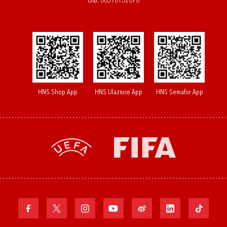
OIB: 08516152078
HNS Shop App
HNS Ulaznice App
HNS Semafor App