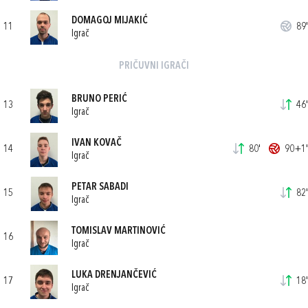
DOMAGOJ MIJAKIĆ
11
89'
Igrač
PRIČUVNI IGRAČI
BRUNO PERIĆ
13
46'
Igrač
IVAN KOVAČ
14
80'
90+1'
Igrač
PETAR SABADI
15
82'
Igrač
TOMISLAV MARTINOVIĆ
16
Igrač
LUKA DRENJANČEVIĆ
17
18'
Igrač