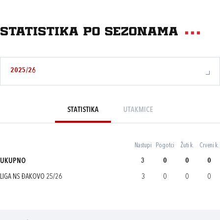
Statistika po sezonama
2025/26
STATISTIKA
UTAKMICE
Nastupi
Pogotci
Žuti k.
Crveni k.
UKUPNO
3
0
0
0
LIGA NS ĐAKOVO 25/26
3
0
0
0