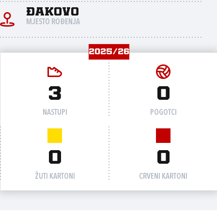
Đakovo
MJESTO ROĐENJA
2025/26
3
0
NASTUPI
POGOTCI
0
0
ŽUTI KARTONI
CRVENI KARTONI