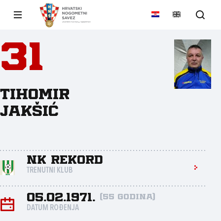
31
Tihomir
Jakšić
NK Rekord
TRENUTNI KLUB
05.02.1971.
(55 godina)
DATUM ROĐENJA