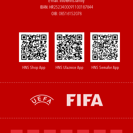
E-mail:
info@hns.family
IBAN: HR2523400091100187844
OIB: 08516152078
HNS Shop App
HNS Ulaznice App
HNS Semafor App