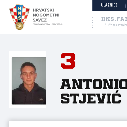
ULAZNICE
HNS.FA
Službena stranic
3
Antoni
Stjević