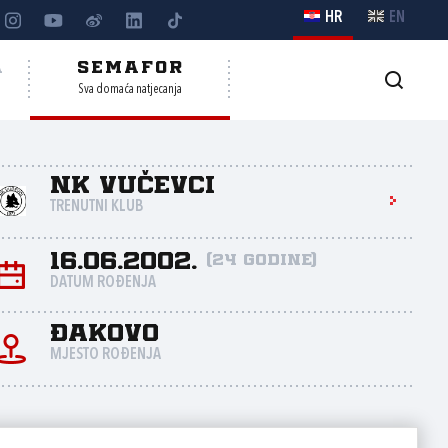
HR
EN
A
SEMAFOR
Sva domaća natjecanja
NK Vučevci
TRENUTNI KLUB
16.06.2002.
(24 godine)
DATUM ROĐENJA
Đakovo
MJESTO ROĐENJA