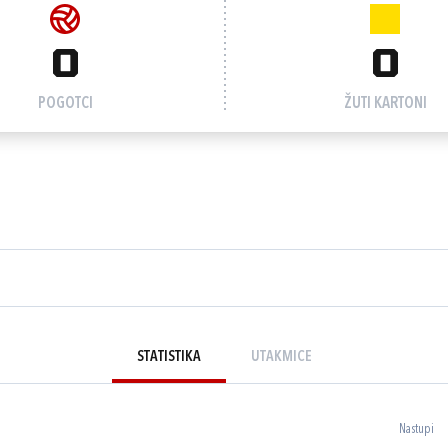
0
0
POGOTCI
ŽUTI KARTONI
STATISTIKA
UTAKMICE
Nastupi