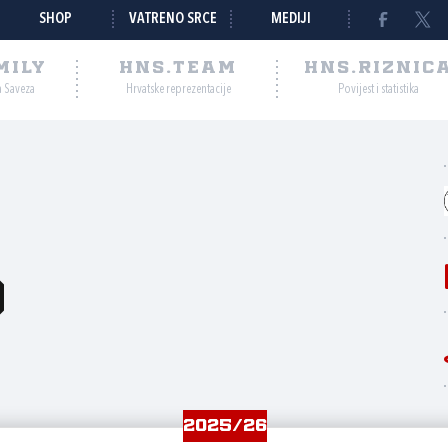
SHOP
VATRENO SRCE
MEDIJI
MILY
HNS.TEAM
HNS.RIZNIC
a Saveza
Hrvatske reprezentacije
Povijest i statistika
o
2025/26