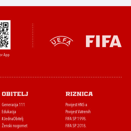
or App
Obitelj
Riznica
Generacija 111
Povijest HNS-a
Edukacija
Povijest Vatrenih
#JednaObitelj
FIFA SP 1998.
Ženski nogomet
FIFA SP 2018.