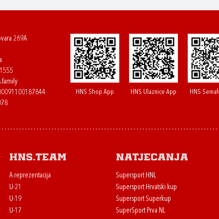
ovara 269A
a
61555
.family
HNS Shop App
HNS Ulaznice App
HNS Semaf
400091100187844
078
HNS.team
Natjecanja
A reprezentacija
Supersport HNL
U-21
Supersport Hrvatski kup
U-19
Supersport Superkup
U-17
SuperSport Prva NL