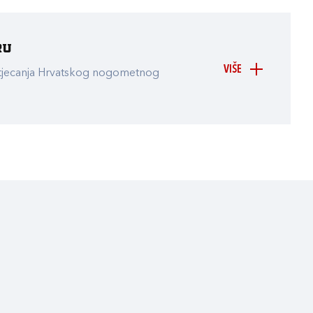
ru
VIŠE
atjecanja Hrvatskog nogometnog