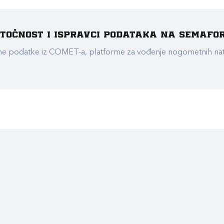
e točnost i ispravci podataka na Semafo
ualne podatke iz COMET-a, platforme za vođenje nogometnih n