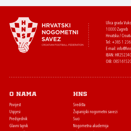
Ulica grada Vuk
10000 Zagreb
Hrvatska / Croati
Tel:
+385 1 23
E-mail:
info@hns
IBAN: HR2523
OIB: 08516152
O nama
HNS
Povijest
Središta
Uspjesi
Županijski nogometni savezi
Predsjednik
Suci
Glavni tajnik
Nogometna akademija