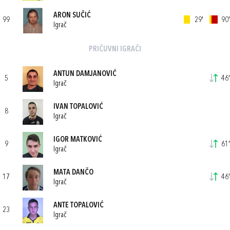
ARON SUČIĆ
99
29'
90'
Igrač
PRIČUVNI IGRAČI
ANTUN DAMJANOVIĆ
5
46'
Igrač
IVAN TOPALOVIĆ
8
Igrač
IGOR MATKOVIĆ
9
61'
Igrač
MATA DANČO
17
46'
Igrač
ANTE TOPALOVIĆ
23
Igrač