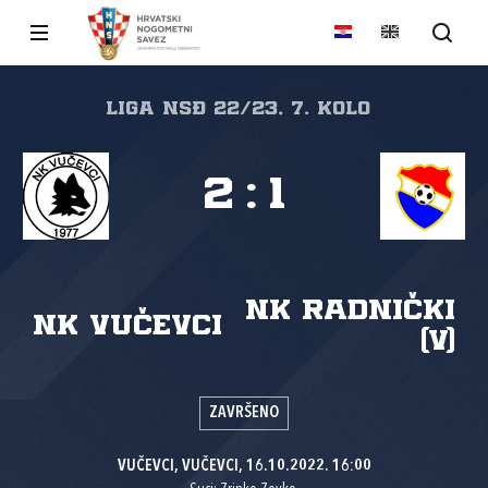
Liga NSĐ 22/23, 7. kolo
2
:
1
NK Radnički
NK Vučevci
(V)
ZAVRŠENO
VUČEVCI, VUČEVCI, 16.10.2022. 16:00