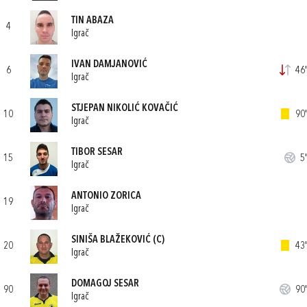
TIN ABAZA
4
Igrač
IVAN DAMJANOVIĆ
6
46'
Igrač
STJEPAN NIKOLIĆ KOVAČIĆ
10
90'
Igrač
TIBOR SESAR
15
5'
Igrač
ANTONIO ZORICA
19
Igrač
SINIŠA BLAŽEKOVIĆ
(C)
20
43'
Igrač
DOMAGOJ SESAR
90
90'
Igrač