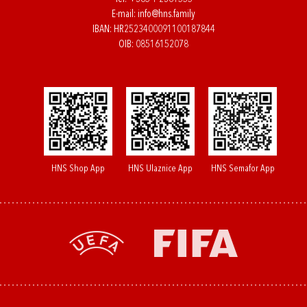
E-mail:
info@hns.family
IBAN: HR2523400091100187844
OIB: 08516152078
HNS Shop App
HNS Ulaznice App
HNS Semafor App