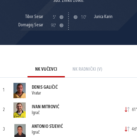
Suci: Zrinko Zovko.
Tibor Sesar
Jurica Karin
5'
10'
Domagoj Sesar
90'
NK VUČEVCI
NK RADNIČKI (V)
DENIS GALIČIĆ
1
Vratar
IVAN MITROVIĆ
2
61'
Igrač
ANTONIO STJEVIĆ
3
46'
Igrač