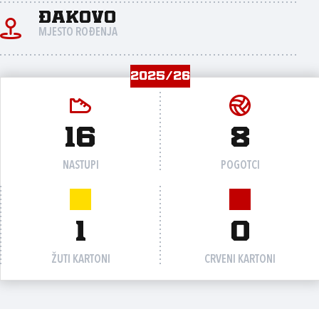
Đakovo
MJESTO ROĐENJA
2025/26
16
8
NASTUPI
POGOTCI
1
0
ŽUTI KARTONI
CRVENI KARTONI