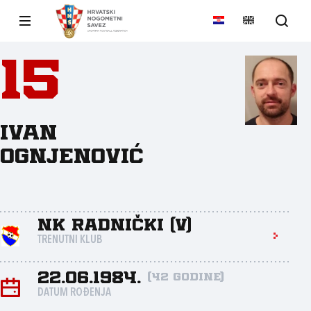
15
Ivan
Ognjenović
NK Radnički (V)
TRENUTNI KLUB
22.06.1984.
(42 godine)
DATUM ROĐENJA