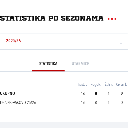
Statistika po sezonama
2025/26
STATISTIKA
UTAKMICE
Nastupi
Pogotci
Žuti k.
Crveni k.
UKUPNO
16
8
1
0
LIGA NS ĐAKOVO 25/26
16
8
1
0