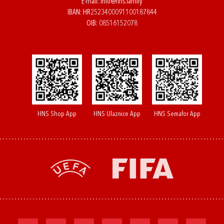
E-mail:
info@hns.family
IBAN: HR2523400091100187844
OIB: 08516152078
HNS Shop App
HNS Ulaznice App
HNS Semafor App