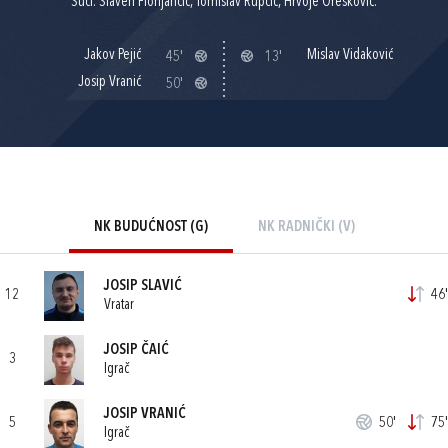
Suci: Slaven Florijančić, Tomislav Rupčić, Hrvoje Orešković.
Jakov Pejić
Mislav Vidaković
45'
13'
Josip Vranić
50'
NK BUDUĆNOST (G)
NK RADNIČKI (V)
JOSIP SLAVIĆ
12
46'
Vratar
JOSIP ČAIĆ
3
Igrač
JOSIP VRANIĆ
5
50'
75'
Igrač