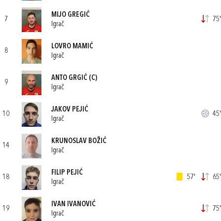
MIJO GREGIĆ
7
75'
Igrač
LOVRO MAMIĆ
8
Igrač
ANTO GRGIĆ
(C)
9
Igrač
JAKOV PEJIĆ
10
45'
Igrač
KRUNOSLAV BOŽIĆ
14
Igrač
FILIP PEJIĆ
18
57'
65'
Igrač
IVAN IVANOVIĆ
19
75'
Igrač