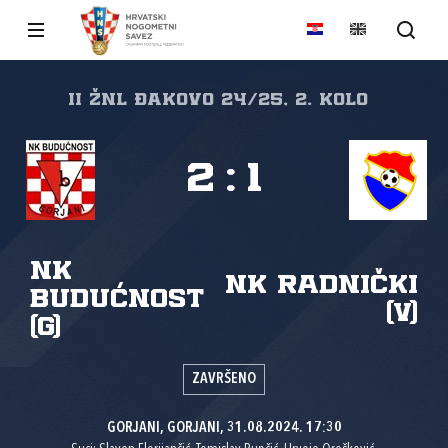
II ŽNL Đakovo 24/25, 2. kolo
2
:
1
NK
NK Radnički
Budućnost
(V)
(G)
ZAVRŠENO
GORJANI, GORJANI, 31.08.2024. 17:30