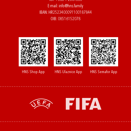
E-mail:
info@hns.family
IBAN: HR2523400091100187844
OIB: 08516152078
HNS Shop App
HNS Ulaznice App
HNS Semafor App