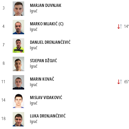
MARJAN DUVNJAK
3
Igrač
MARKO MIJAKIĆ
(C)
4
14'
Igrač
DANIJEL DRENJANČEVIĆ
7
Igrač
STJEPAN DŽOJIĆ
8
Igrač
MARIN KOVAČ
11
65'
Igrač
MISLAV VIDAKOVIĆ
14
Igrač
LUKA DRENJANČEVIĆ
18
Igrač