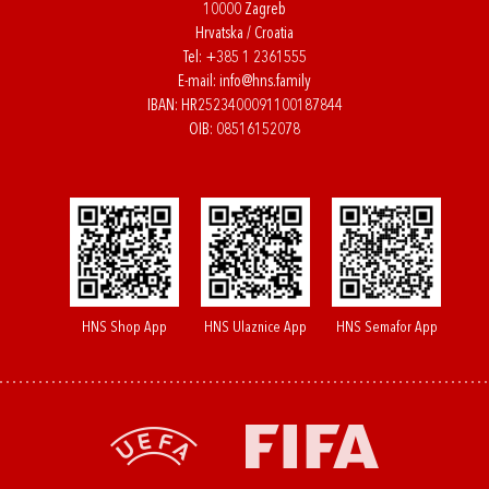
10000 Zagreb
Hrvatska / Croatia
Tel:
+385 1 2361555
E-mail:
info@hns.family
IBAN: HR2523400091100187844
OIB: 08516152078
HNS Shop App
HNS Ulaznice App
HNS Semafor App