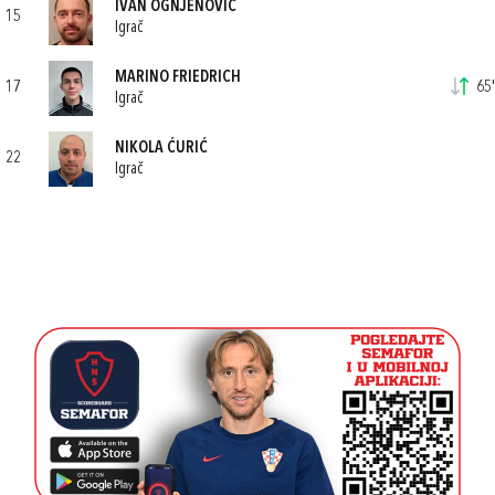
IVAN OGNJENOVIĆ
15
Igrač
MARINO FRIEDRICH
17
65'
Igrač
NIKOLA ĆURIĆ
22
Igrač