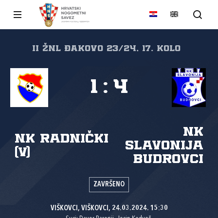
II ŽNL Đakovo 23/24, 17. kolo
1
:
4
NK
NK Radnički
Slavonija
(V)
Budrovci
ZAVRŠENO
VIŠKOVCI, VIŠKOVCI, 24.03.2024. 15:30