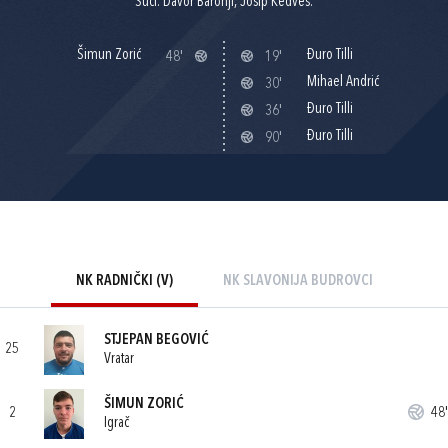
Suci: Davor Baronji, Josip Kedveš.
Šimun Zorić
Đuro Tilli
48'
19'
Mihael Andrić
30'
Đuro Tilli
36'
Đuro Tilli
90'
NK RADNIČKI (V)
NK SLAVONIJA BUDROVCI
STJEPAN BEGOVIĆ
25
Vratar
ŠIMUN ZORIĆ
2
48'
Igrač