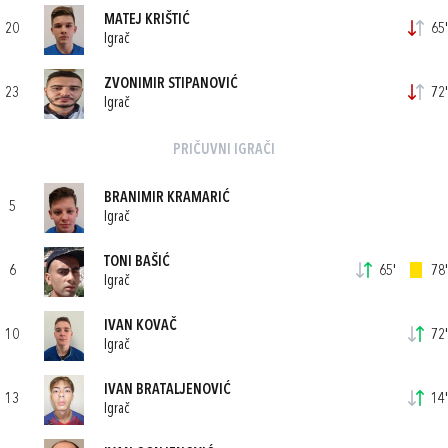
MATEJ KRIŠTIĆ
20
65'
Igrač
ZVONIMIR STIPANOVIĆ
23
72'
Igrač
PRIČUVNI IGRAČI
BRANIMIR KRAMARIĆ
5
Igrač
TONI BAŠIĆ
6
65'
78'
Igrač
IVAN KOVAČ
10
72'
Igrač
IVAN BRATALJENOVIĆ
13
14'
Igrač