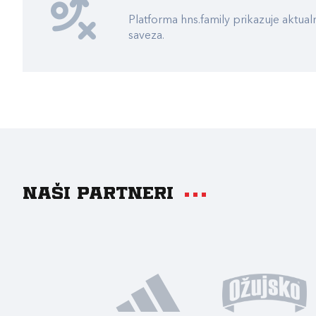
Platforma hns.family prikazuje akt
saveza.
Naši partneri