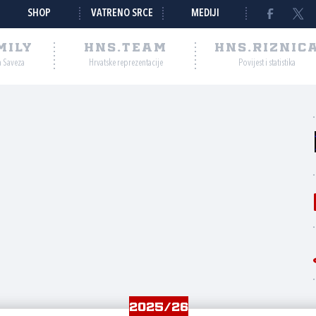
SHOP
VATRENO SRCE
MEDIJI
MILY
HNS.TEAM
HNS.RIZNIC
a Saveza
Hrvatske reprezentacije
Povijest i statistika
2025/26