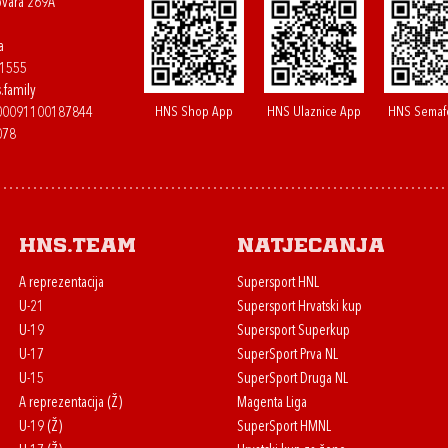
ovara 269A
a
61555
.family
HNS Shop App
HNS Ulaznice App
HNS Semaf
400091100187844
078
HNS.team
Natjecanja
A reprezentacija
Supersport HNL
U-21
Supersport Hrvatski kup
U-19
Supersport Superkup
U-17
SuperSport Prva NL
U-15
SuperSport Druga NL
A reprezentacija (Ž)
Magenta Liga
U-19 (Ž)
SuperSport HMNL