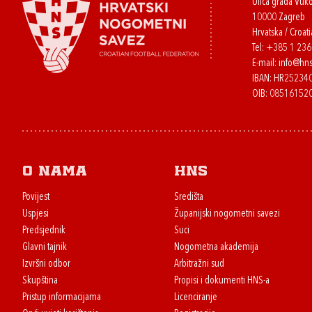
Ulica grada Vuk
10000 Zagreb
Hrvatska / Croati
Tel:
+385 1 23
E-mail:
info@hns
IBAN: HR2523
OIB: 08516152
O nama
HNS
Povijest
Središta
Uspjesi
Županijski nogometni savezi
Predsjednik
Suci
Glavni tajnik
Nogometna akademija
Izvršni odbor
Arbitražni sud
Skupština
Propisi i dokumenti HNS-a
Pristup informacijama
Licenciranje