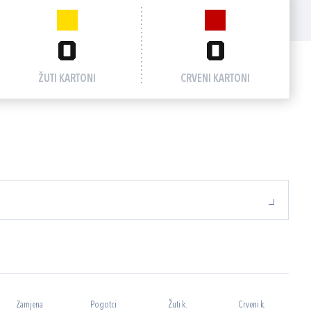
0
0
ŽUTI KARTONI
CRVENI KARTONI
Zamjena
Pogotci
Žuti k.
Crveni k.