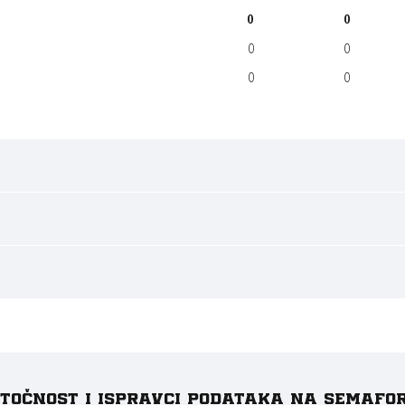
0
0
0
0
0
0
e točnost i ispravci podataka na Semafo