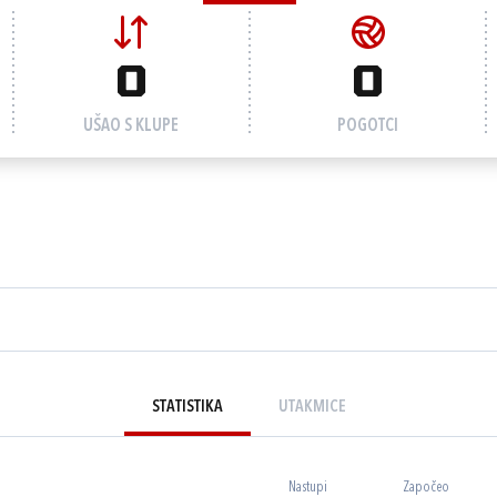
0
0
UŠAO S KLUPE
POGOTCI
STATISTIKA
UTAKMICE
Nastupi
Započeo