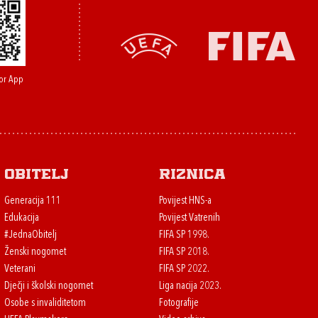
or App
Obitelj
Riznica
Generacija 111
Povijest HNS-a
Edukacija
Povijest Vatrenih
#JednaObitelj
FIFA SP 1998.
Ženski nogomet
FIFA SP 2018.
Veterani
FIFA SP 2022.
Dječji i školski nogomet
Liga nacija 2023.
Osobe s invaliditetom
Fotografije