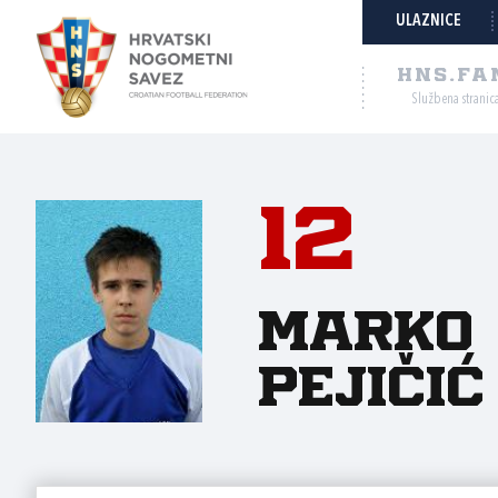
ULAZNICE
HNS.FA
Službena stranic
12
Marko
Pejičić