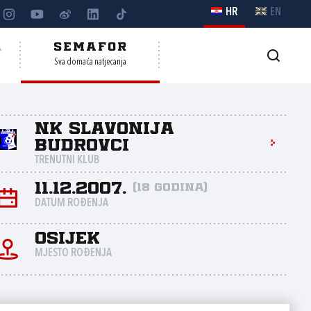
HR
EN
A
SEMAFOR
Sva domaća natjecanja
NK Slavonija
Budrovci
TRENUTNI KLUB
11.12.2007.
(18 godina)
DATUM ROĐENJA
Osijek
MJESTO ROĐENJA