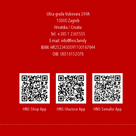
Ulica grada Vukovara 269A
10000 Zagreb
Hrvatska / Croatia
Tel:
+385 1 2361555
E-mail:
info@hns.family
IBAN: HR2523400091100187844
OIB: 08516152078
HNS Shop App
HNS Ulaznice App
HNS Semafor App