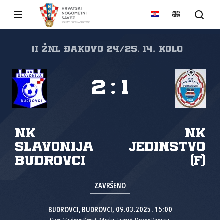
II ŽNL Đakovo 24/25, 14. kolo
2
:
1
NK
NK
Slavonija
Jedinstvo
Budrovci
(F)
ZAVRŠENO
BUDROVCI, BUDROVCI, 09.03.2025. 15:00