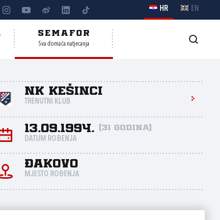
HR
EN
A
SEMAFOR
Sva domaća natjecanja
NK Kešinci
TRENUTNI KLUB
13.09.1994.
(31 godina)
DATUM ROĐENJA
Đakovo
MJESTO ROĐENJA