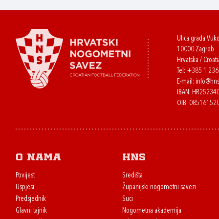
Ulica grada Vuk
10000 Zagreb
Hrvatska / Croati
Tel:
+385 1 23
E-mail:
info@hns
IBAN: HR2523
OIB: 08516152
O nama
HNS
Povijest
Središta
Uspjesi
Županijski nogometni savezi
Predsjednik
Suci
Glavni tajnik
Nogometna akademija