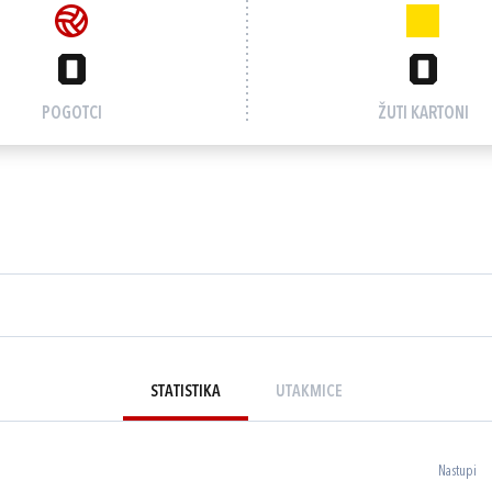
0
0
POGOTCI
ŽUTI KARTONI
STATISTIKA
UTAKMICE
Nastupi