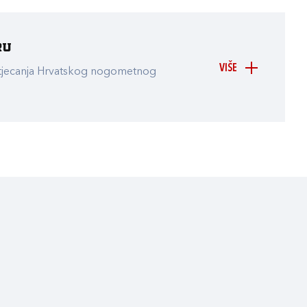
ru
VIŠE
atjecanja Hrvatskog nogometnog