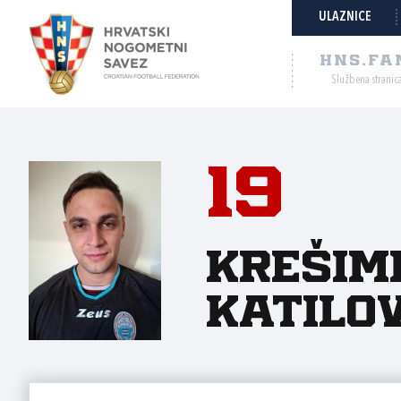
ULAZNICE
HNS.FA
Službena stranic
19
Krešim
Katilov