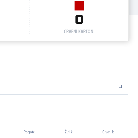
0
CRVENI KARTONI
Pogotci
Žuti k.
Crveni k.