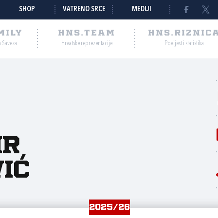
SHOP
VATRENO SRCE
MEDIJI
MILY
HNS.TEAM
HNS.RIZNIC
a Saveza
Hrvatske reprezentacije
Povijest i statistika
ir
ić
2025/26