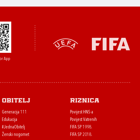
or App
Obitelj
Riznica
Generacija 111
Povijest HNS-a
Edukacija
Povijest Vatrenih
#JednaObitelj
FIFA SP 1998.
Ženski nogomet
FIFA SP 2018.