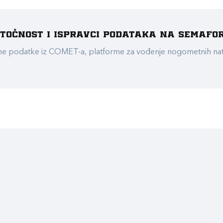
e točnost i ispravci podataka na Semafo
ualne podatke iz COMET-a, platforme za vođenje nogometnih n