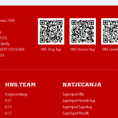
ovara 269A
a
61555
.family
HNS Shop App
HNS Ulaznice App
HNS Semaf
400091100187844
078
HNS.team
Natjecanja
A reprezentacija
Supersport HNL
U-21
Supersport Hrvatski kup
U-19
Supersport Superkup
U-17
SuperSport Prva NL