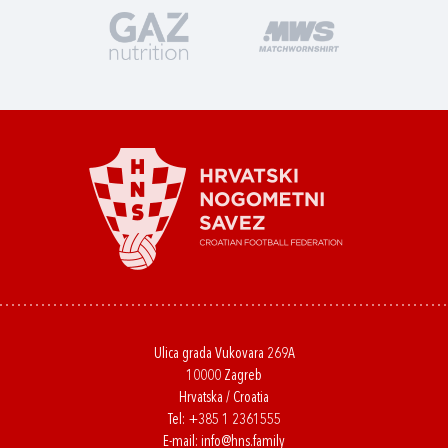
Ulica grada Vukovara 269A
10000 Zagreb
Hrvatska / Croatia
Tel:
+385 1 2361555
E-mail:
info@hns.family