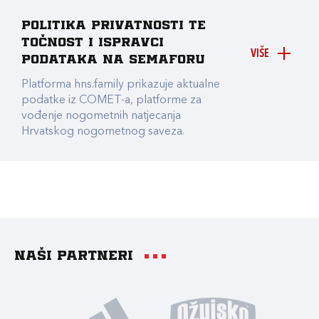
Politika privatnosti te
točnost i ispravci
VIŠE
podataka na Semaforu
Platforma hns.family prikazuje aktualne
podatke iz COMET-a, platforme za
vođenje nogometnih natjecanja
Hrvatskog nogometnog saveza.
Naši partneri