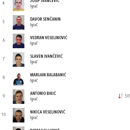
JOSIP IVANČEVIĆ
4
Igrač
DAVOR SENČANIN
5
Igrač
VEDRAN VESELINOVIĆ
6
Igrač
SLAVEN IVANČEVIĆ
7
Igrač
MARIJAN BALABANIĆ
8
Igrač
ANTONIO BIKIĆ
9
50'
Igrač
NIKICA VESELINOVIĆ
10
Igrač