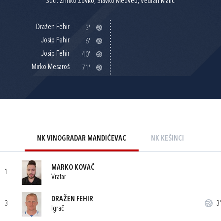
Suci: Zrinko Zovko, Slavko Medved, Vedran Matić.
Dražen Fehir
3'
Josip Fehir
6'
Josip Fehir
40'
Mirko Mesaroš
71'
NK VINOGRADAR MANDIĆEVAC
NK KEŠINCI
MARKO KOVAČ
1
Vratar
DRAŽEN FEHIR
3
3'
Igrač