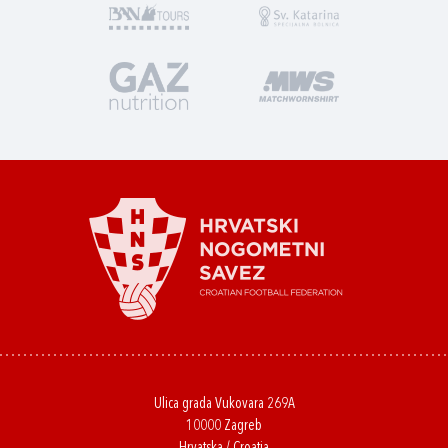
Ulica grada Vukovara 269A
10000 Zagreb