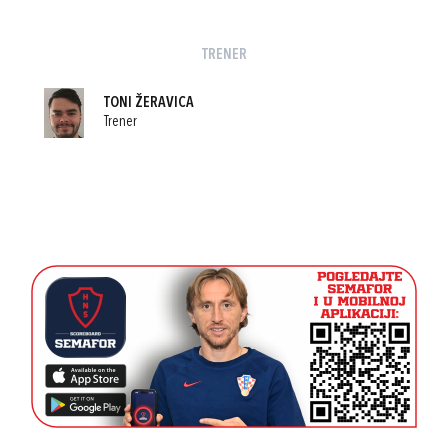
TRENER
TONI ŽERAVICA
Trener