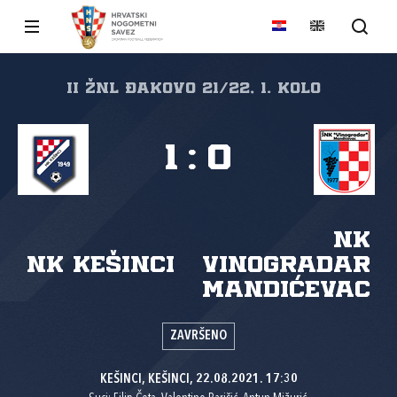
II ŽNL Đakovo 21/22, 1. kolo
1
:
0
NK
NK Kešinci
Vinogradar
Mandićevac
ZAVRŠENO
KEŠINCI, KEŠINCI, 22.08.2021. 17:30