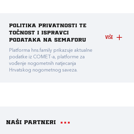
Politika privatnosti te
točnost i ispravci
VIŠE
podataka na Semaforu
Platforma hns.family prikazuje aktualne
podatke iz COMET-a, platforme za
vođenje nogometnih natjecanja
Hrvatskog nogometnog saveza.
Naši partneri