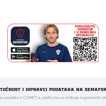
e točnost i ispravci podataka na Semafo
ualne podatke iz COMET-a, platforme za vođenje nogometnih n