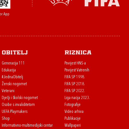
or App
Obitelj
Riznica
Generacija 111
Povijest HNS-a
Edukacija
Povijest Vatrenih
#JednaObitelj
FIFA SP 1998.
Ženski nogomet
FIFA SP 2018.
Veterani
FIFA SP 2022.
Dječji i školski nogomet
Liga nacija 2023.
Osobe s invaliditetom
Fotografije
UEFA Playmakers
Video arhiva
Shop
Publikacije
Informativno-multimedijski centar
Wallpaperi