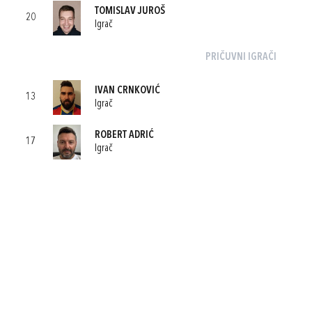
TOMISLAV JUROŠ
20
Igrač
PRIČUVNI IGRAČI
IVAN CRNKOVIĆ
13
Igrač
ROBERT ADRIĆ
17
Igrač