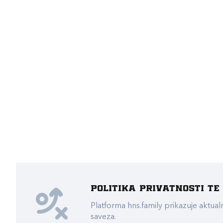
Politika privatnosti t
Platforma hns.family prikazuje akt
saveza.