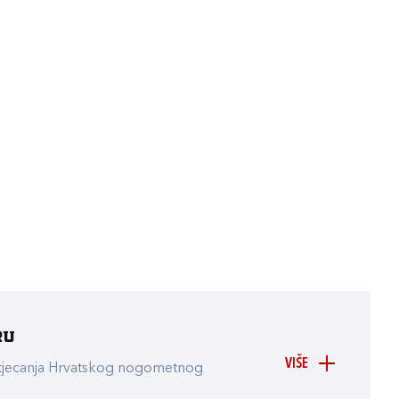
ru
VIŠE
atjecanja Hrvatskog nogometnog