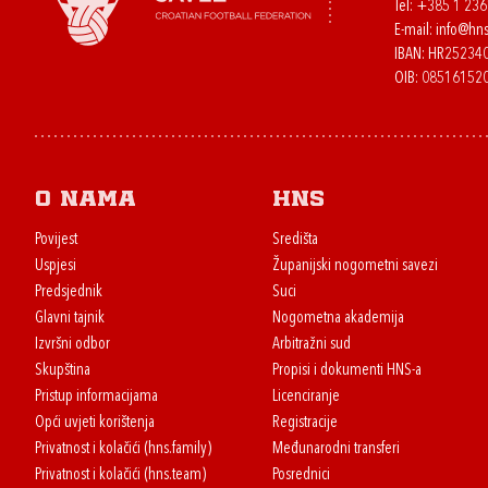
Tel:
+385 1 23
E-mail:
info@hns
IBAN: HR2523
OIB: 08516152
O nama
HNS
Povijest
Središta
Uspjesi
Županijski nogometni savezi
Predsjednik
Suci
Glavni tajnik
Nogometna akademija
Izvršni odbor
Arbitražni sud
Skupština
Propisi i dokumenti HNS-a
Pristup informacijama
Licenciranje
Opći uvjeti korištenja
Registracije
Privatnost i kolačići (hns.family)
Međunarodni transferi
Privatnost i kolačići (hns.team)
Posrednici