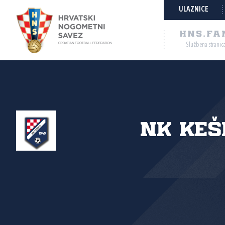
ULAZNICE
HNS.FA
Službena stranic
NK Keš