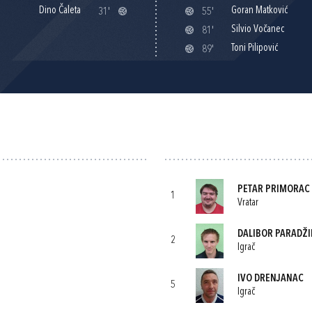
Dino Čaleta
Goran Matković
31'
55'
Silvio Vočanec
81'
Toni Pilipović
89'
PETAR PRIMORAC
1
Vratar
DALIBOR PARADŽI
2
Igrač
IVO DRENJANAC
5
Igrač