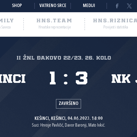
SHOP
VATRENO SRCE
MEDIJI
MILY
HNS.TEAM
HNS.RIZNIC
a Saveza
Hrvatske reprezentacije
Povijest i statistika
II ŽNL Đakovo 22/23, 26. kolo
1
:
3
inci
NK 
ZAVRŠENO
KEŠINCI, KEŠINCI, 04.06.2023. 18:00
Suci: Hrvoje Pavličić, Davor Baronji, Mato Ivkić.