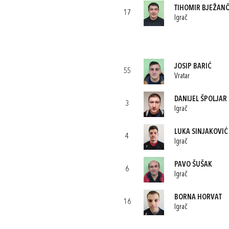
TIHOMIR BJEŽANČ
17
Igrač
JOSIP BARIĆ
55
Vratar
DANIJEL ŠPOLJAR
3
Igrač
LUKA SINJAKOVIĆ
4
Igrač
PAVO ŠUŠAK
6
Igrač
BORNA HORVAT
16
Igrač