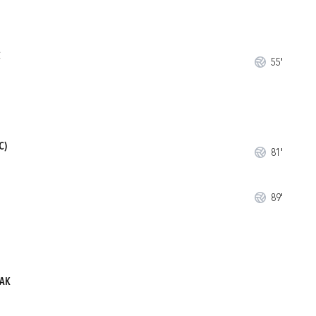
Ć
55'
C)
81'
89'
JAK