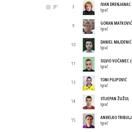
IVAN DRENJANAC
31'
7
Igrač
GORAN MATKOVI
9
Igrač
DANIEL MAJDENIĆ
10
Igrač
SILVIO VOČANEC
(
11
Igrač
TONI PILIPOVIĆ
13
Igrač
STIJEPAN ŽUŽUL
14
Igrač
ANĐELKO TRIBUL
15
Igrač