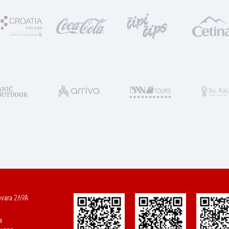
ovara 269A
a