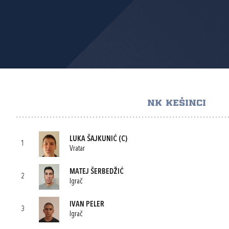
NK KEŠINCI
LUKA ŠAJKUNIĆ
(C)
1
Vratar
MATEJ ŠERBEDŽIĆ
2
Igrač
IVAN PELER
3
Igrač