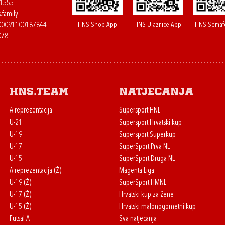
61555
.family
HNS Shop App
HNS Ulaznice App
HNS Semaf
400091100187844
078
HNS.team
Natjecanja
A reprezentacija
Supersport HNL
U-21
Supersport Hrvatski kup
U-19
Supersport Superkup
U-17
SuperSport Prva NL
U-15
SuperSport Druga NL
A reprezentacija (Ž)
Magenta Liga
U-19 (Ž)
SuperSport HMNL
U-17 (Ž)
Hrvatski kup za žene
U-15 (Ž)
Hrvatski malonogometni kup
Futsal A
Sva natjecanja