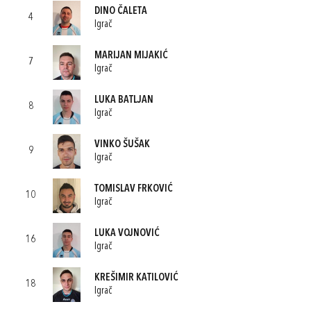
DINO ČALETA
4
Igrač
MARIJAN MIJAKIĆ
7
Igrač
LUKA BATLJAN
8
Igrač
VINKO ŠUŠAK
9
Igrač
TOMISLAV FRKOVIĆ
10
Igrač
LUKA VOJNOVIĆ
16
Igrač
KREŠIMIR KATILOVIĆ
18
Igrač