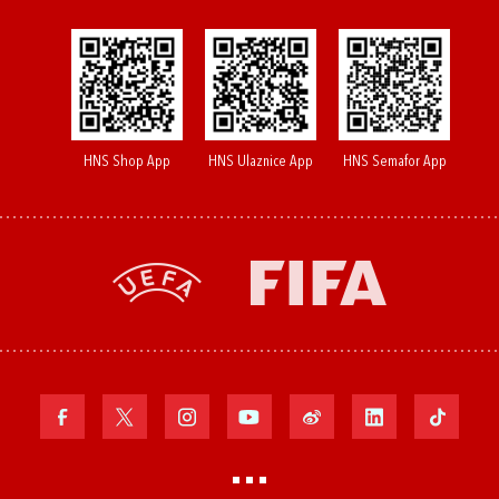
HNS Shop App
HNS Ulaznice App
HNS Semafor App