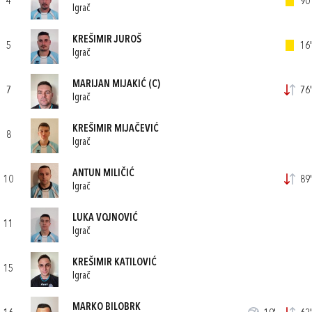
4
90'
Igrač
KREŠIMIR JUROŠ
5
16'
Igrač
MARIJAN MIJAKIĆ
(C)
7
76'
Igrač
KREŠIMIR MIJAČEVIĆ
8
Igrač
ANTUN MILIČIĆ
10
89'
Igrač
LUKA VOJNOVIĆ
11
Igrač
KREŠIMIR KATILOVIĆ
15
Igrač
MARKO BILOBRK