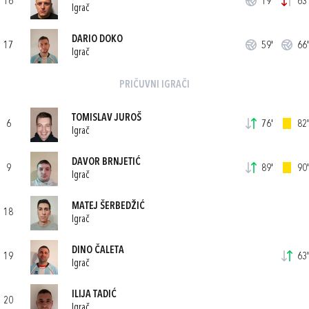
16
19'
63'
Igrač
DARIO DOKO
17
59'
66'
Igrač
PRIČUVNI IGRAČI
TOMISLAV JUROŠ
6
76'
82'
Igrač
DAVOR BRNJETIĆ
9
89'
90'
Igrač
MATEJ ŠERBEDŽIĆ
18
Igrač
DINO ČALETA
19
63'
Igrač
ILIJA TADIĆ
20
Igrač