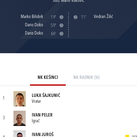
Suci: Mario Vuković.
Marko Bilobrk
Vedran Žilić
19'
11'
Dario Doko
59'
Dario Doko
66'
NK KEŠINCI
NK RADNIK (V)
LUKA ŠAJKUNIĆ
1
Vratar
IVAN PELER
3
Igrač
IVAN JUROŠ