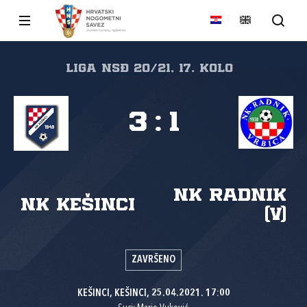
Liga NSĐ 20/21, 17. kolo
3
:
1
NK Radnik
NK Kešinci
(V)
ZAVRŠENO
KEŠINCI, KEŠINCI, 25.04.2021. 17:00