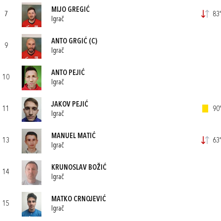
MIJO GREGIĆ
7
83'
Igrač
ANTO GRGIĆ
(C)
9
Igrač
ANTO PEJIĆ
10
Igrač
JAKOV PEJIĆ
11
90'
Igrač
MANUEL MATIĆ
13
63'
Igrač
KRUNOSLAV BOŽIĆ
14
Igrač
MATKO CRNOJEVIĆ
15
Igrač