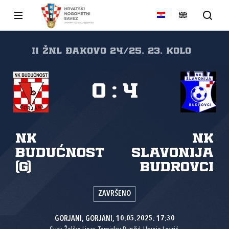
II ŽNL Đakovo 24/25, 23. kolo
0
:
4
NK
NK
Budućnost
Slavonija
(G)
Budrovci
ZAVRŠENO
GORJANI, GORJANI, 10.05.2025. 17:30