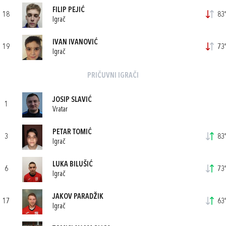
FILIP PEJIĆ
18
83'
Igrač
IVAN IVANOVIĆ
19
73'
Igrač
PRIČUVNI IGRAČI
JOSIP SLAVIĆ
1
Vratar
PETAR TOMIĆ
3
83'
Igrač
LUKA BILUŠIĆ
6
73'
Igrač
JAKOV PARADŽIK
17
63'
Igrač