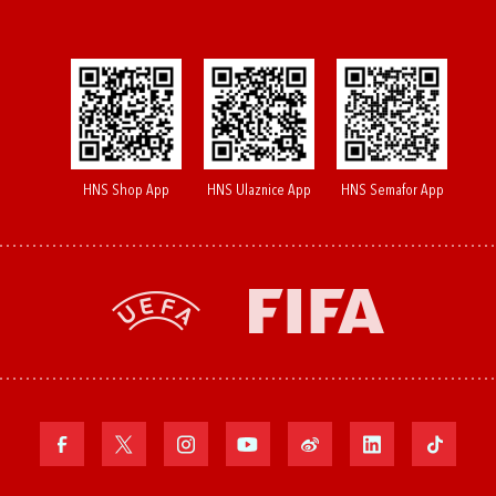
HNS Shop App
HNS Ulaznice App
HNS Semafor App