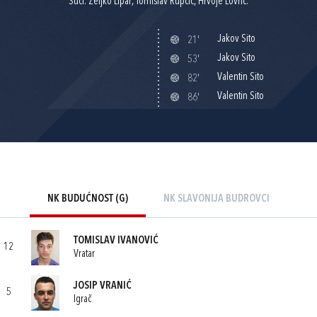
Suci: Željko Lipar, Tomislav Rupčić, Hrvoje Lovrić.
Jakov Sito
21'
Jakov Sito
53'
Valentin Sito
82'
Valentin Sito
86'
NK BUDUĆNOST (G)
NK SLAVONIJA BUDROVCI
TOMISLAV IVANOVIĆ
12
Vratar
JOSIP VRANIĆ
5
Igrač