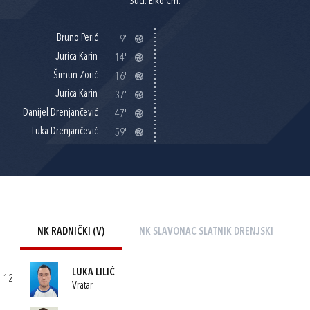
Suci: Elko Crn.
Bruno Perić
9'
Jurica Karin
14'
Šimun Zorić
16'
Jurica Karin
37'
Danijel Drenjančević
47'
Luka Drenjančević
59'
NK RADNIČKI (V)
NK SLAVONAC SLATNIK DRENJSKI
LUKA LILIĆ
12
Vratar