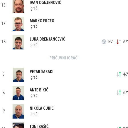
IVAN OGNJENOVIĆ
15
Igrač
MARKO ERCEG
17
Igrač
LUKA DRENJANČEVIĆ
18
59'
67'
Igrač
PRIČUVNI IGRAČI
PETAR SABADI
3
46'
Igrač
ANTE BIKIĆ
8
67'
Igrač
NIKOLA ĆURIĆ
9
Igrač
TONI BAŠIĆ