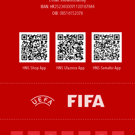
E-mail:
info@hns.family
IBAN: HR2523400091100187844
OIB: 08516152078
HNS Shop App
HNS Ulaznice App
HNS Semafor App