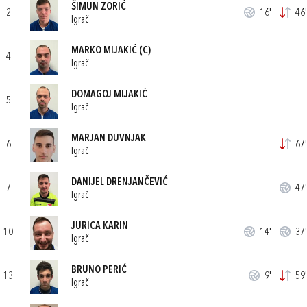
ŠIMUN ZORIĆ
2
16'
46'
Igrač
MARKO MIJAKIĆ
(C)
4
Igrač
DOMAGOJ MIJAKIĆ
5
Igrač
MARJAN DUVNJAK
6
67'
Igrač
DANIJEL DRENJANČEVIĆ
7
47'
Igrač
JURICA KARIN
10
14'
37'
Igrač
BRUNO PERIĆ
13
9'
59'
Igrač