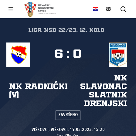
Liga NSĐ 22/23, 12. kolo
6
:
0
NK
NK Radnički
Slavonac
(V)
Slatnik
Drenjski
ZAVRŠENO
VIŠKOVCI, VIŠKOVCI, 19.03.2023. 15:30