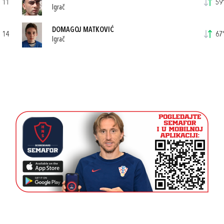
11
59'
Igrač
DOMAGOJ MATKOVIĆ
14
67'
Igrač