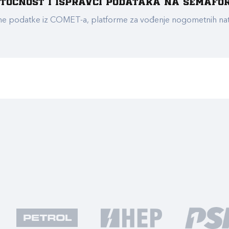
e točnost i ispravci podataka na Semafo
ualne podatke iz COMET-a, platforme za vođenje nogometnih n