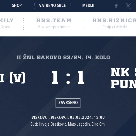
SHOP
VATRENO SRCE
MEDIJI
MILY
HNS.TEAM
HNS.RIZNIC
a Saveza
Hrvatske reprezentacije
Povijest i statistika
II ŽNL Đakovo 23/24, 14. kolo
NK 
1
:
1
 (V)
Pun
ZAVRŠENO
VIŠKOVCI, VIŠKOVCI, 03.03.2024. 15:00
Suci: Hrvoje Orešković, Mato Jagodin, Elko Crn.