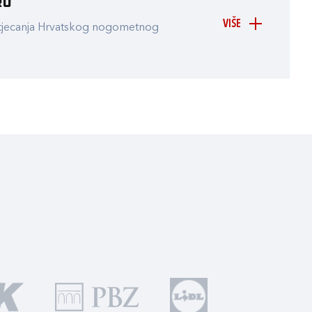
ru
VIŠE
atjecanja Hrvatskog nogometnog