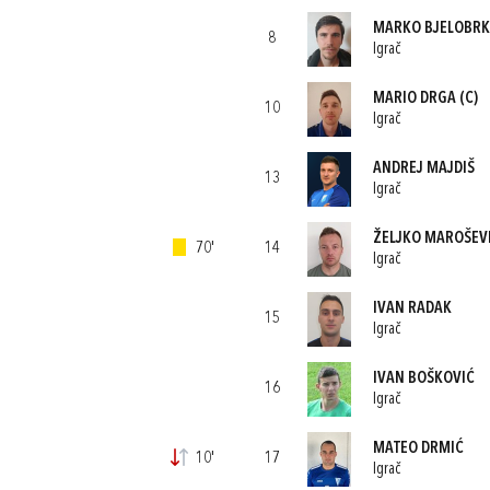
MARKO BJELOBRK
8
Igrač
MARIO DRGA
(C)
10
Igrač
ANDREJ MAJDIŠ
13
Igrač
ŽELJKO MAROŠEV
70'
14
Igrač
IVAN RADAK
15
Igrač
IVAN BOŠKOVIĆ
16
Igrač
MATEO DRMIĆ
10'
17
Igrač