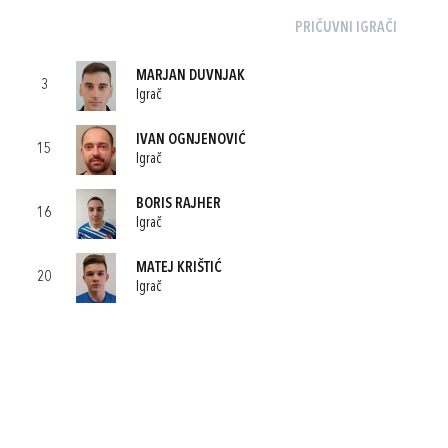
PRIČUVNI IGRAČI
MARJAN DUVNJAK
3
Igrač
IVAN OGNJENOVIĆ
15
Igrač
BORIS RAJHER
16
Igrač
MATEJ KRIŠTIĆ
20
Igrač