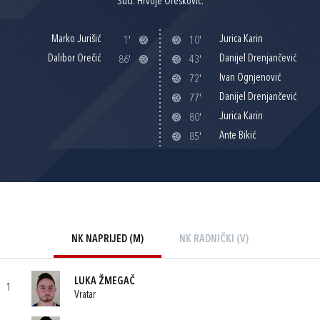
Suci: Hrvoje Orešković.
Marko Jurišić
Jurica Karin
1'
10'
Dalibor Orečić
Danijel Drenjančević
86'
43'
Ivan Ognjenović
72'
Danijel Drenjančević
77'
Jurica Karin
80'
Ante Bikić
85'
NK NAPRIJED (M)
NK RADNIČKI (V)
LUKA ŽMEGAČ
1
Vratar