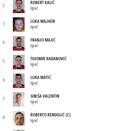
ROBERT KALIĆ
2
Igrač
LUKA MAJHEN
3
Igrač
FRANJO MAJIĆ
4
Igrač
TIHOMIR RADANOVIĆ
5
Igrač
LUKA MATIĆ
6
Igrač
SINIŠA VALENTIN
7
Igrač
ROBERTO RENDULIĆ
(C)
8
Igrač