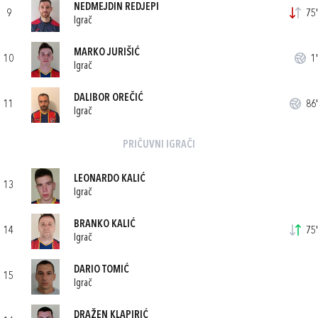
NEDMEJDIN REDJEPI
9
75'
Igrač
MARKO JURIŠIĆ
10
1'
Igrač
DALIBOR OREČIĆ
11
86'
Igrač
PRIČUVNI IGRAČI
LEONARDO KALIĆ
13
Igrač
BRANKO KALIĆ
14
75'
Igrač
DARIO TOMIĆ
15
Igrač
DRAŽEN KLAPIRIĆ