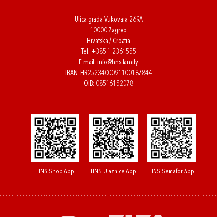
Ulica grada Vukovara 269A
10000 Zagreb
Hrvatska / Croatia
Tel:
+385 1 2361555
E-mail:
info@hns.family
IBAN: HR2523400091100187844
OIB: 08516152078
HNS Shop App
HNS Ulaznice App
HNS Semafor App