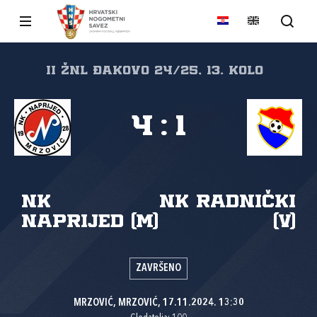
II ŽNL Đakovo 24/25, 13. kolo
4
:
1
NK
NK Radnički
Naprijed (M)
(V)
ZAVRŠENO
MRZOVIĆ, MRZOVIĆ, 17.11.2024. 13:30