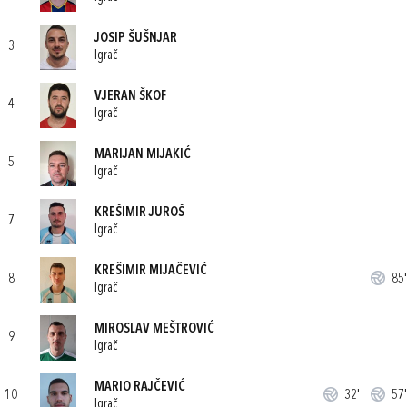
JOSIP ŠUŠNJAR
3
Igrač
VJERAN ŠKOF
4
Igrač
MARIJAN MIJAKIĆ
5
Igrač
KREŠIMIR JUROŠ
7
Igrač
KREŠIMIR MIJAČEVIĆ
8
85'
Igrač
MIROSLAV MEŠTROVIĆ
9
Igrač
MARIO RAJČEVIĆ
10
32'
57'
Igrač