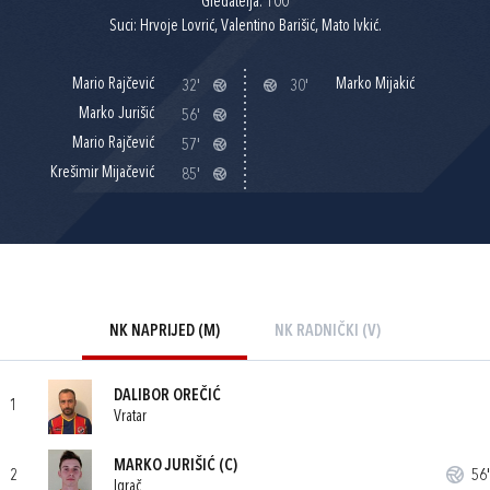
Gledatelja: 100
Suci: Hrvoje Lovrić, Valentino Barišić, Mato Ivkić.
Mario Rajčević
Marko Mijakić
32'
30'
Marko Jurišić
56'
Mario Rajčević
57'
Krešimir Mijačević
85'
NK NAPRIJED (M)
NK RADNIČKI (V)
DALIBOR OREČIĆ
1
Vratar
MARKO JURIŠIĆ
(C)
2
56'
Igrač