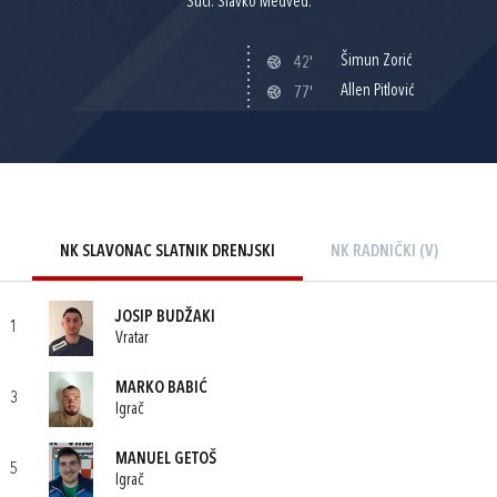
Suci: Slavko Medved.
Šimun Zorić
42'
Allen Pitlović
77'
NK SLAVONAC SLATNIK DRENJSKI
NK RADNIČKI (V)
JOSIP BUDŽAKI
1
Vratar
MARKO BABIĆ
3
Igrač
MANUEL GETOŠ
5
Igrač