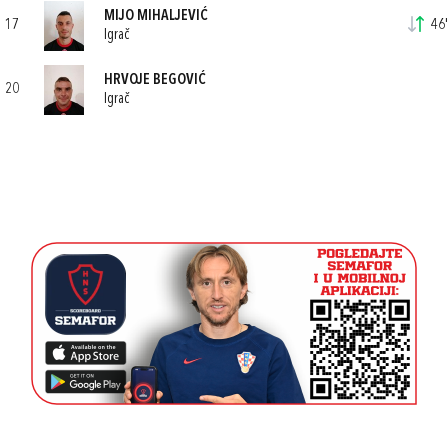
MIJO MIHALJEVIĆ
17
46'
Igrač
HRVOJE BEGOVIĆ
20
Igrač