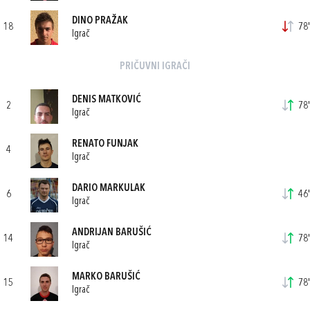
DINO PRAŽAK
18
78'
Igrač
PRIČUVNI IGRAČI
DENIS MATKOVIĆ
2
78'
Igrač
RENATO FUNJAK
4
Igrač
DARIO MARKULAK
6
46'
Igrač
ANDRIJAN BARUŠIĆ
14
78'
Igrač
MARKO BARUŠIĆ
15
78'
Igrač