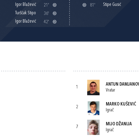
Igor Blažević
Stipe Gusić
21'
81'
Turšćak Stipo
36'
Igor Blažević
42'
ANTUN DAMJANO
1
Vratar
MARKO KUŠEVIĆ
2
Igrač
MIJO DŽANIJA
7
Igrač