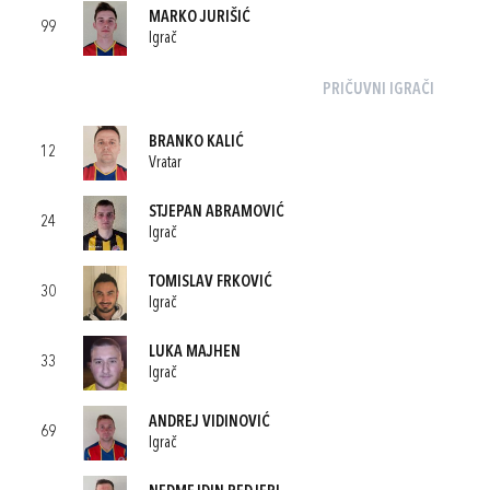
MARKO JURIŠIĆ
99
Igrač
PRIČUVNI IGRAČI
BRANKO KALIĆ
12
Vratar
STJEPAN ABRAMOVIĆ
24
Igrač
TOMISLAV FRKOVIĆ
30
Igrač
LUKA MAJHEN
33
Igrač
ANDREJ VIDINOVIĆ
69
Igrač