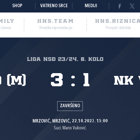
SHOP
VATRENO SRCE
MEDIJI
MILY
HNS.TEAM
HNS.RIZNIC
a Saveza
Hrvatske reprezentacije
Povijest i statistika
Liga NSĐ 23/24, 8. kolo
3
:
1
 (M)
NK 
ZAVRŠENO
MRZOVIĆ, MRZOVIĆ, 22.10.2023. 15:00
Suci: Mario Vuković.