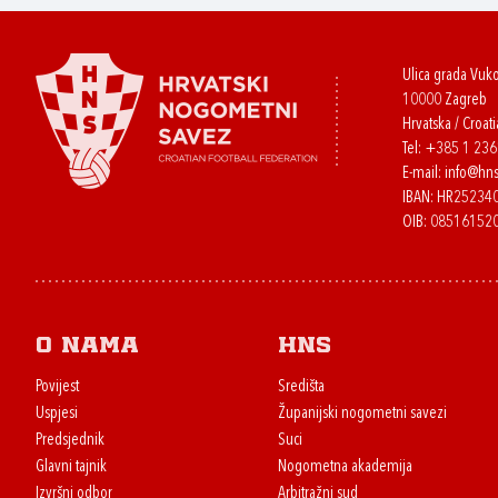
Ulica grada Vuk
10000 Zagreb
Hrvatska / Croati
Tel:
+385 1 23
E-mail:
info@hns
IBAN: HR2523
OIB: 08516152
O nama
HNS
Povijest
Središta
Uspjesi
Županijski nogometni savezi
Predsjednik
Suci
Glavni tajnik
Nogometna akademija
Izvršni odbor
Arbitražni sud