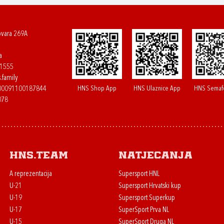
ovara 269A
a
61555
.family
HNS Shop App
HNS Ulaznice App
HNS Semaf
400091100187844
078
HNS.team
Natjecanja
A reprezentacija
Supersport HNL
U-21
Supersport Hrvatski kup
U-19
Supersport Superkup
U-17
SuperSport Prva NL
U-15
SuperSport Druga NL