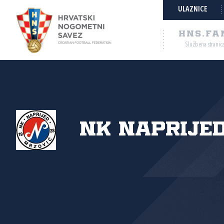
ULAZNICE
HNS.FA
Službena stranic
NK Naprijed