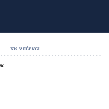
NK VUČEVCI
VIĆ