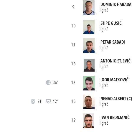
DOMINIK HABADA
9
Igrač
STIPE GUSIĆ
10
Igrač
PETAR SABADI
11
Igrač
ANTONIO STJEVIĆ
16
Igrač
IGOR MATKOVIĆ
36'
17
Igrač
NENAD ALBERT
(C)
21'
42'
18
Igrač
IVAN BEDNJANIĆ
19
Igrač