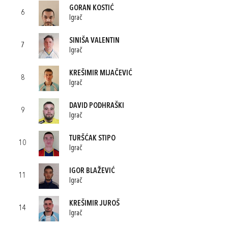
GORAN KOSTIĆ
6
Igrač
SINIŠA VALENTIN
7
Igrač
KREŠIMIR MIJAČEVIĆ
8
Igrač
DAVID PODHRAŠKI
9
Igrač
TURŠĆAK STIPO
10
Igrač
IGOR BLAŽEVIĆ
11
Igrač
KREŠIMIR JUROŠ
14
Igrač