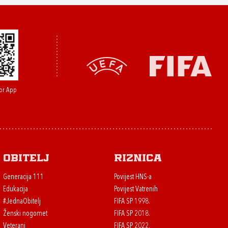
or App
Obitelj
Riznica
Generacija 111
Povijest HNS-a
Edukacija
Povijest Vatrenih
#JednaObitelj
FIFA SP 1998.
Ženski nogomet
FIFA SP 2018.
Veterani
FIFA SP 2022.