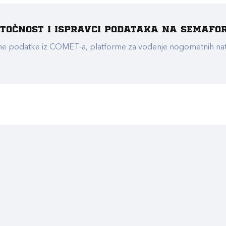
e točnost i ispravci podataka na Semafo
ualne podatke iz COMET-a, platforme za vođenje nogometnih n