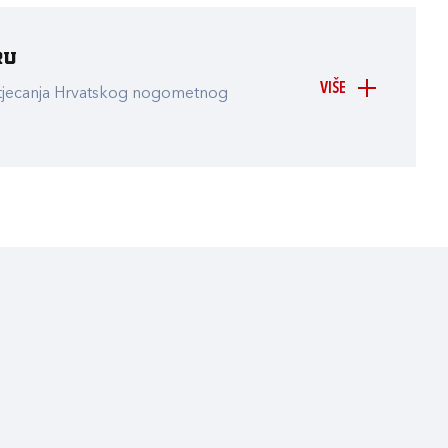
ru
VIŠE
atjecanja Hrvatskog nogometnog