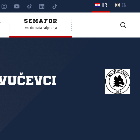
HR
EN
A
SEMAFOR
Sva domaća natjecanja
Vučevci