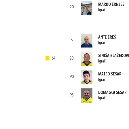
MARKO ERNJEŠ
20
Igrač
ANTE EREŠ
8
Igrač
SINIŠA BLAŽEKOV
64'
23
Igrač
MATEO SESAR
90
Igrač
DOMAGOJ SESAR
95
Igrač