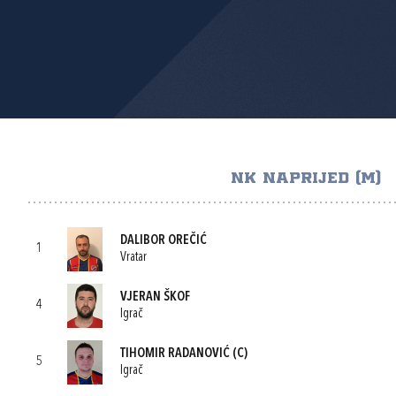
NK NAPRIJED (M)
DALIBOR OREČIĆ
1
Vratar
VJERAN ŠKOF
4
Igrač
TIHOMIR RADANOVIĆ
(C)
5
Igrač