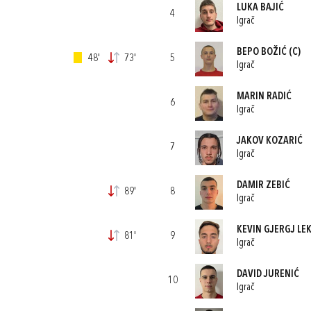
LUKA BAJIĆ
4
Igrač
BEPO BOŽIĆ
(C)
48'
73'
5
Igrač
MARIN RADIĆ
6
Igrač
JAKOV KOZARIĆ
7
Igrač
DAMIR ZEBIĆ
89'
8
Igrač
KEVIN GJERGJ LE
81'
9
Igrač
DAVID JURENIĆ
10
Igrač