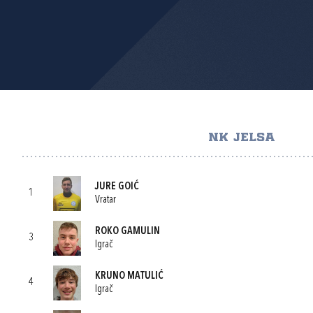
NK JELSA
JURE GOIĆ
1
Vratar
ROKO GAMULIN
3
Igrač
KRUNO MATULIĆ
4
Igrač