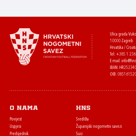
Ulica grada Vuk
10000 Zagreb
Hrvatska / Croati
Tel:
+385 1 23
E-mail:
info@hns
IBAN: HR2523
OIB: 08516152
O nama
HNS
Povijest
Središta
Uspjesi
Županijski nogometni savezi
Predsjednik
Suci