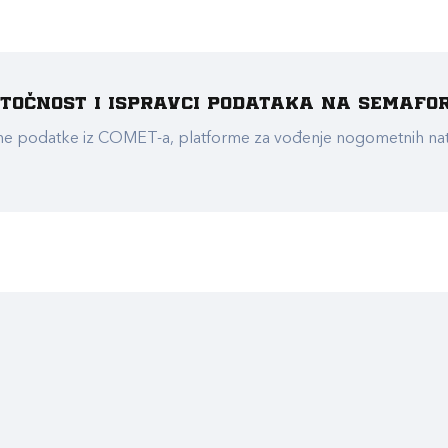
e točnost i ispravci podataka na Semafo
ualne podatke iz COMET-a, platforme za vođenje nogometnih n