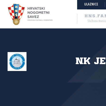
ULAZNICE
HNS.FA
Službena stranic
NK J