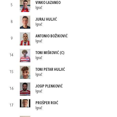
VINKO LAZANEO
5
Igrač
JURAJ HULJIĆ
8
Igrač
ANTONIO BOŽIKOVIĆ
9
Igrač
TONI MIŠKOVIĆ
(C)
14
Igrač
TONI PETAR HULJIĆ
15
Igrač
JOSIP PLENKOVIĆ
16
Igrač
PROŠPER ROIĆ
17
Igrač