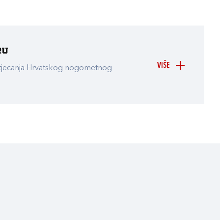
ru
VIŠE
atjecanja Hrvatskog nogometnog