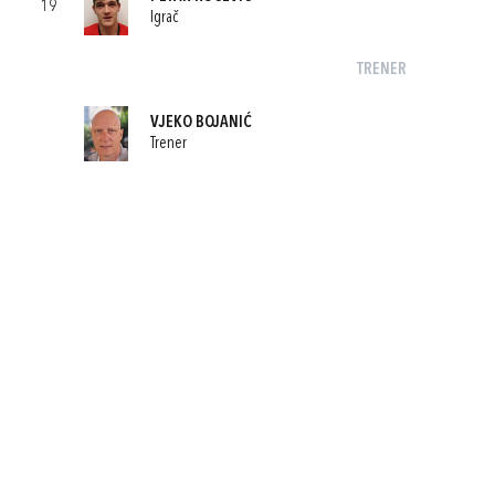
19
Igrač
TRENER
VJEKO BOJANIĆ
Trener