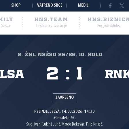
SHOP
VATRENO SRCE
MEDIJI
MILY
HNS.TEAM
HNS.RIZNIC
a Saveza
Hrvatske reprezentacije
Povijest i statistika
2. ŽNL NSŽSD 25/26, 10. kolo
2
:
1
elsa
RNK
ZAVRŠENO
PELINJE, JELSA, 14.03.2026. 14:30
Gledatelja: 50
Suci: Ivan (Lukin) Jurić, Mateo Bekavac, Filip Kristić.