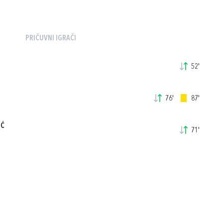
PRIČUVNI IGRAČI
52'
76'
87'
IĆ
71'