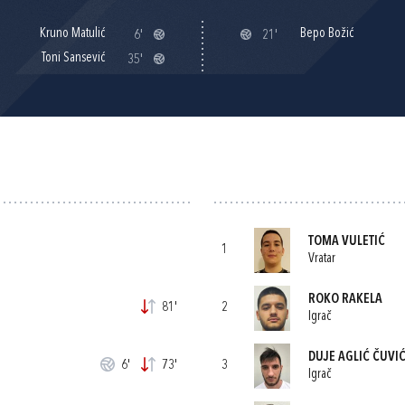
Kruno Matulić
Bepo Božić
6'
21'
Toni Sansević
35'
TOMA VULETIĆ
1
Vratar
ROKO RAKELA
81'
2
Igrač
DUJE AGLIĆ ČUVI
6'
73'
3
Igrač