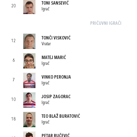
TONI SANSEVIĆ
20
Igrač
PRIČUVNI IGRAČI
TONČI VISKOVIĆ
12
Vratar
MATEJ MARIĆ
6
Igrač
VINKO PERONJA
7
Igrač
JOSIP ZAGORAC
10
Igrač
TEO BLAŽ BURATOVIĆ
18
Igrač
PETAR RUČEVIĆ