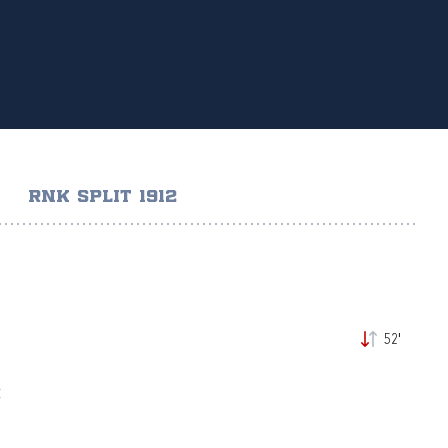
RNK SPLIT 1912
52'
Ć