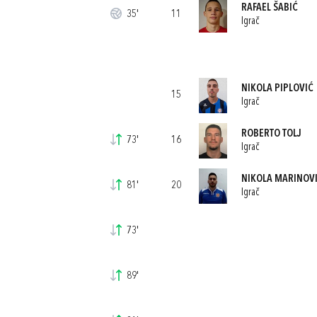
RAFAEL ŠABIĆ
35'
11
Igrač
NIKOLA PIPLOVIĆ
15
Igrač
ROBERTO TOLJ
73'
16
Igrač
NIKOLA MARINOV
81'
20
Igrač
73'
89'