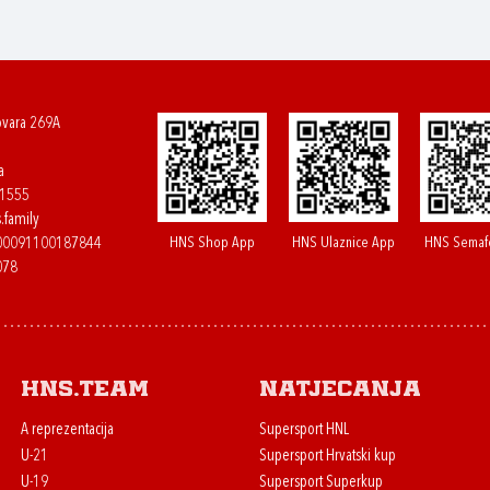
ovara 269A
a
61555
.family
HNS Shop App
HNS Ulaznice App
HNS Semaf
400091100187844
078
HNS.team
Natjecanja
A reprezentacija
Supersport HNL
U-21
Supersport Hrvatski kup
U-19
Supersport Superkup