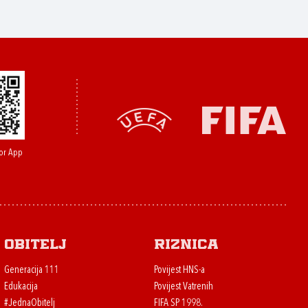
or App
Obitelj
Riznica
Generacija 111
Povijest HNS-a
Edukacija
Povijest Vatrenih
#JednaObitelj
FIFA SP 1998.