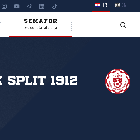
HR
EN
A
SEMAFOR
Sva domaća natjecanja
 Split 1912