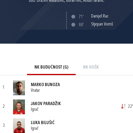
Suci: Dražen Matasović, Goran Ivić, Antun Taranić.
Danijel Rac
71'
Stjepan Vomš
88'
NK BUDUĆNOST (G)
NK HOŠK
MARKO BUNOZA
1
Vratar
JAKOV PARADŽIK
2
22'
Igrač
LUKA BILUŠIĆ
3
Igrač