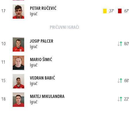
PETAR RUČEVIĆ
17
37'
67'
Igrač
PRIČUVNI IGRAČI
JOSIP PALCER
10
80'
Igrač
MARIO ŠIMIĆ
11
Igrač
VEDRAN BABIĆ
15
68'
Igrač
MATEJ MIKULANDRA
18
22'
Igrač