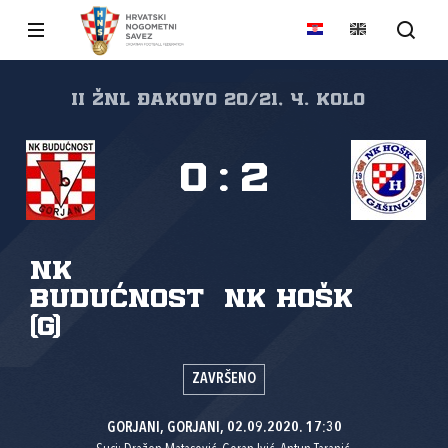
II ŽNL Đakovo 20/21, 4. kolo
0
:
2
NK
Budućnost
NK HOŠK
(G)
ZAVRŠENO
GORJANI, GORJANI, 02.09.2020. 17:30