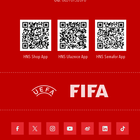
OIB: 08516152078
HNS Shop App
HNS Ulaznice App
HNS Semafor App