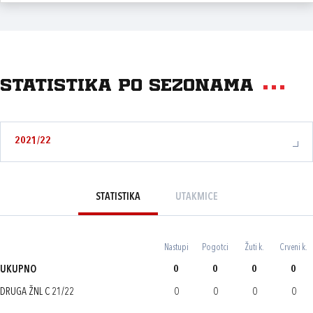
Statistika po sezonama
2021/22
STATISTIKA
UTAKMICE
Nastupi
Pogotci
Žuti k.
Crveni k.
UKUPNO
0
0
0
0
DRUGA ŽNL C 21/22
0
0
0
0