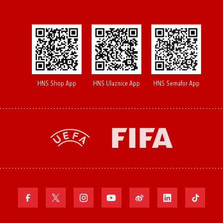
HNS Shop App
HNS Ulaznice App
HNS Semafor App