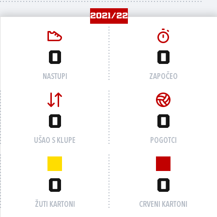
2021/22
0
0
NASTUPI
ZAPOČEO
0
0
UŠAO S KLUPE
POGOTCI
0
0
ŽUTI KARTONI
CRVENI KARTONI