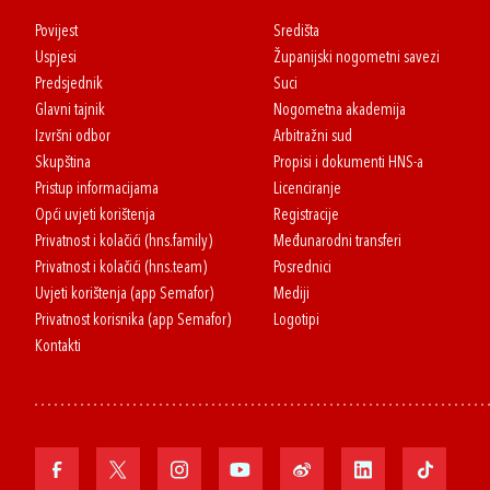
Povijest
Središta
Uspjesi
Županijski nogometni savezi
Predsjednik
Suci
Glavni tajnik
Nogometna akademija
Izvršni odbor
Arbitražni sud
Skupština
Propisi i dokumenti HNS-a
Pristup informacijama
Licenciranje
Opći uvjeti korištenja
Registracije
Privatnost i kolačići (hns.family)
Međunarodni transferi
Privatnost i kolačići (hns.team)
Posrednici
Uvjeti korištenja (app Semafor)
Mediji
Privatnost korisnika (app Semafor)
Logotipi
Kontakti