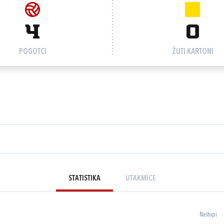
4
0
POGOTCI
ŽUTI KARTONI
STATISTIKA
UTAKMICE
Nastupi