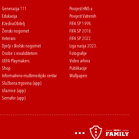
Generacija 111
Povijest HNS-a
Edukacija
Povijest Vatrenih
#JednaObitelj
FIFA SP 1998.
Ženski nogomet
FIFA SP 2018.
Veterani
FIFA SP 2022.
Dječji i školski nogomet
Liga nacija 2023.
Osobe s invaliditetom
Fotografije
UEFA Playmakers
Video arhiva
Shop
Publikacije
Informativno-multimedijski centar
Wallpaperi
Službena trgovina (app)
Ulaznice (app)
Semafor (app)