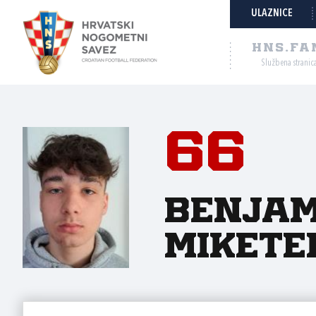
ULAZNICE
HNS.FA
Službena stranic
66
Benjam
Mikete