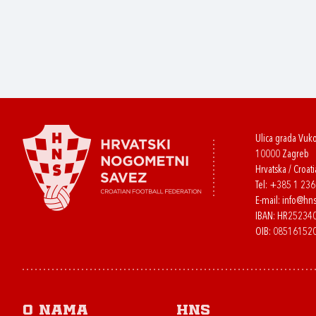
Ulica grada Vuk
10000 Zagreb
Hrvatska / Croati
Tel:
+385 1 23
E-mail:
info@hns
IBAN: HR2523
OIB: 08516152
O nama
HNS