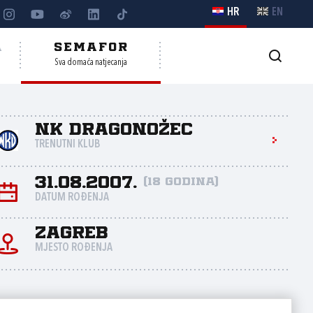
HR
EN
A
SEMAFOR
Sva domaća natjecanja
NK Dragonožec
TRENUTNI KLUB
31.08.2007.
(18 godina)
DATUM ROĐENJA
Zagreb
MJESTO ROĐENJA