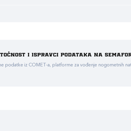
e točnost i ispravci podataka na Semafo
ualne podatke iz COMET-a, platforme za vođenje nogometnih n