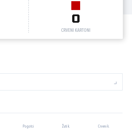
0
CRVENI KARTONI
Pogotci
Žuti k.
Crveni k.