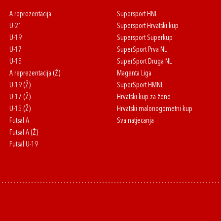
A reprezentacija
Supersport HNL
U-21
Supersport Hrvatski kup
U-19
Supersport Superkup
U-17
SuperSport Prva NL
U-15
SuperSport Druga NL
A reprezentacija (Ž)
Magenta Liga
U-19 (Ž)
SuperSport HMNL
U-17 (Ž)
Hrvatski kup za žene
U-15 (Ž)
Hrvatski malonogometni kup
Futsal A
Sva natjecanja
Futsal A (Ž)
Futsal U-19