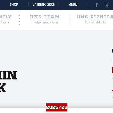
SHOP
VATRENO SRCE
MEDIJI
MILY
HNS.TEAM
HNS.RIZNIC
a Saveza
Hrvatske reprezentacije
Povijest i statistika
in
k
2025/26