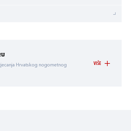
ru
VIŠE
atjecanja Hrvatskog nogometnog