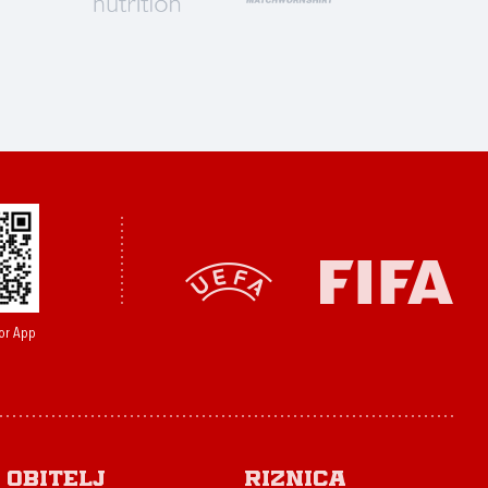
or App
Obitelj
Riznica