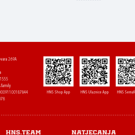
ovara 269A
a
61555
.family
HNS Shop App
HNS Ulaznice App
HNS Semaf
400091100187844
078
HNS.team
Natjecanja