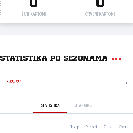
0
0
ŽUTI KARTONI
CRVENI KARTONI
Statistika po sezonama
2025/26
STATISTIKA
UTAKMICE
Nastupi
Pogotci
Žuti k.
Crveni k.