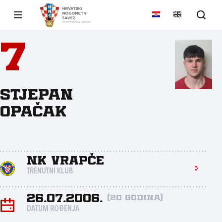
7
Stjepan
Opačak
NK Vrapče
TRENUTNI KLUB
26.07.2006.
(20 godina)
DATUM ROĐENJA