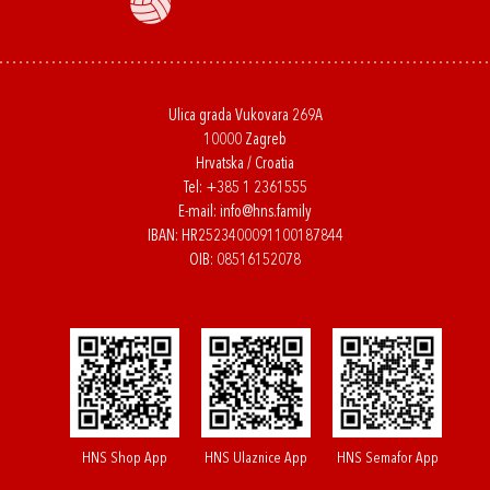
Ulica grada Vukovara 269A
10000 Zagreb
Hrvatska / Croatia
Tel:
+385 1 2361555
E-mail:
info@hns.family
IBAN: HR2523400091100187844
OIB: 08516152078
HNS Shop App
HNS Ulaznice App
HNS Semafor App