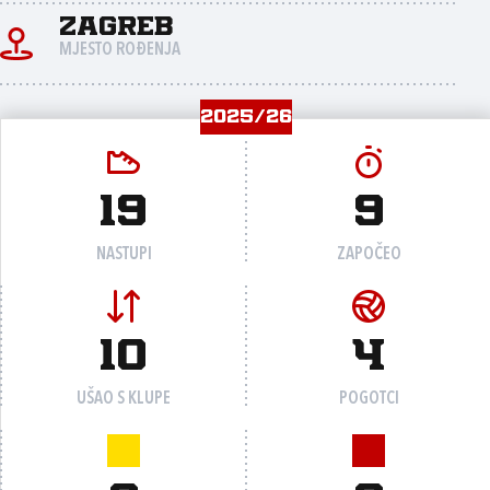
Zagreb
MJESTO ROĐENJA
2025/26
19
9
NASTUPI
ZAPOČEO
10
4
UŠAO S KLUPE
POGOTCI