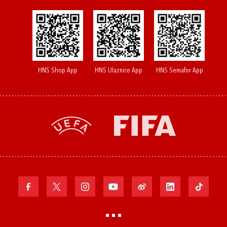
HNS Shop App
HNS Ulaznice App
HNS Semafor App