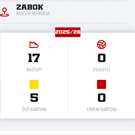
Zabok
MJESTO ROĐENJA
2025/26
17
0
NASTUPI
POGOTCI
5
0
ŽUTI KARTONI
CRVENI KARTONI