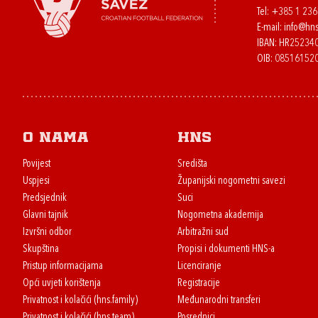
Tel:
+385 1 23
E-mail:
info@hns
IBAN: HR2523
OIB: 08516152
O nama
HNS
Povijest
Središta
Uspjesi
Županijski nogometni savezi
Predsjednik
Suci
Glavni tajnik
Nogometna akademija
Izvršni odbor
Arbitražni sud
Skupština
Propisi i dokumenti HNS-a
Pristup informacijama
Licenciranje
Opći uvjeti korištenja
Registracije
Privatnost i kolačići (hns.family)
Međunarodni transferi
Privatnost i kolačići (hns.team)
Posrednici