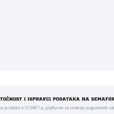
e točnost i ispravci podataka na Semafo
ualne podatke iz COMET-a, platforme za vođenje nogometnih n