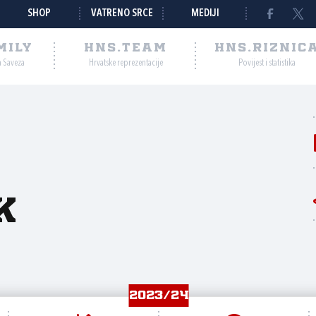
SHOP
VATRENO SRCE
MEDIJI
MILY
HNS.TEAM
HNS.RIZNIC
a Saveza
Hrvatske reprezentacije
Povijest i statistika
k
2023/24