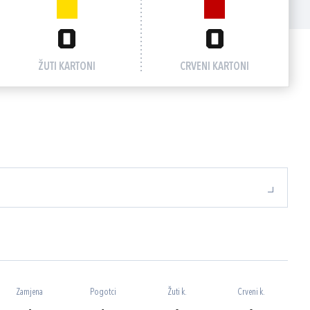
0
0
ŽUTI KARTONI
CRVENI KARTONI
Zamjena
Pogotci
Žuti k.
Crveni k.