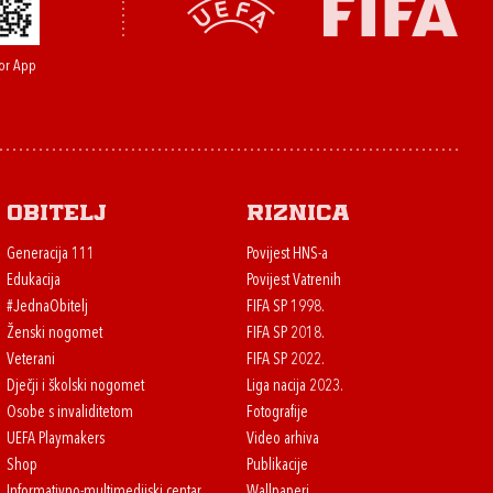
or App
Obitelj
Riznica
Generacija 111
Povijest HNS-a
Edukacija
Povijest Vatrenih
#JednaObitelj
FIFA SP 1998.
Ženski nogomet
FIFA SP 2018.
Veterani
FIFA SP 2022.
Dječji i školski nogomet
Liga nacija 2023.
Osobe s invaliditetom
Fotografije
UEFA Playmakers
Video arhiva
Shop
Publikacije
Informativno-multimedijski centar
Wallpaperi