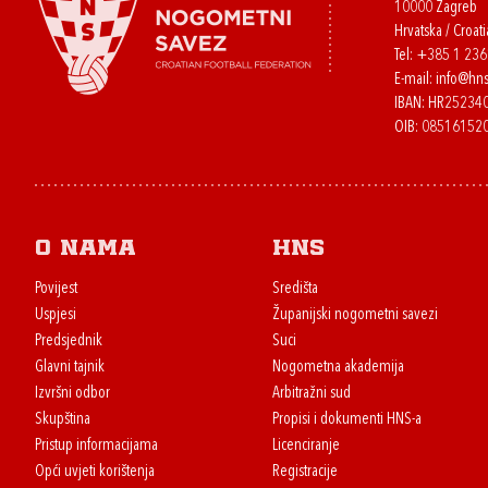
10000 Zagreb
Hrvatska / Croati
Tel:
+385 1 23
E-mail:
info@hns
IBAN: HR2523
OIB: 08516152
O nama
HNS
Povijest
Središta
Uspjesi
Županijski nogometni savezi
Predsjednik
Suci
Glavni tajnik
Nogometna akademija
Izvršni odbor
Arbitražni sud
Skupština
Propisi i dokumenti HNS-a
Pristup informacijama
Licenciranje
Opći uvjeti korištenja
Registracije