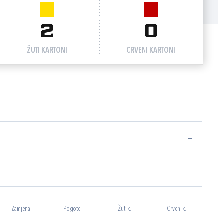
2
0
ŽUTI KARTONI
CRVENI KARTONI
Zamjena
Pogotci
Žuti k.
Crveni k.