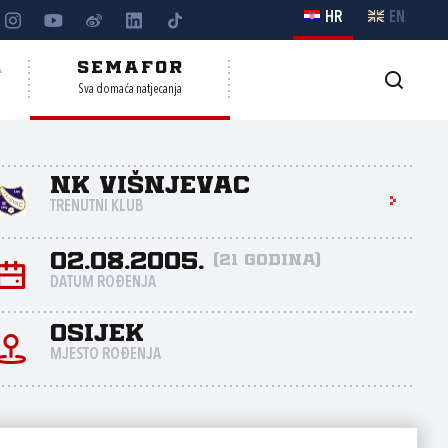
HR
EN
A
SEMAFOR
Sva domaća natjecanja
NK Višnjevac
TRENUTNI KLUB
02.08.2005.
(21 godina)
DATUM ROĐENJA
Osijek
MJESTO ROĐENJA