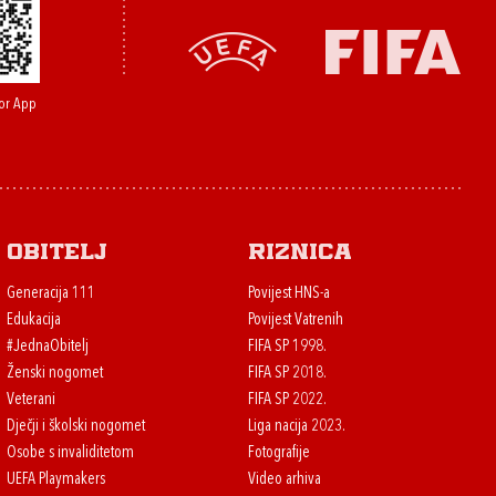
or App
Obitelj
Riznica
Generacija 111
Povijest HNS-a
Edukacija
Povijest Vatrenih
#JednaObitelj
FIFA SP 1998.
Ženski nogomet
FIFA SP 2018.
Veterani
FIFA SP 2022.
Dječji i školski nogomet
Liga nacija 2023.
Osobe s invaliditetom
Fotografije
UEFA Playmakers
Video arhiva