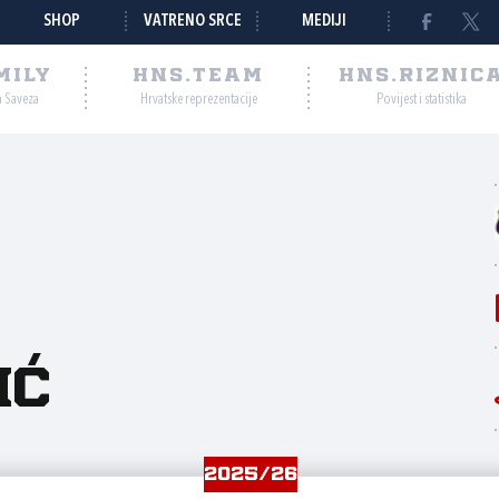
SHOP
VATRENO SRCE
MEDIJI
MILY
HNS.TEAM
HNS.RIZNIC
a Saveza
Hrvatske reprezentacije
Povijest i statistika
ić
2025/26