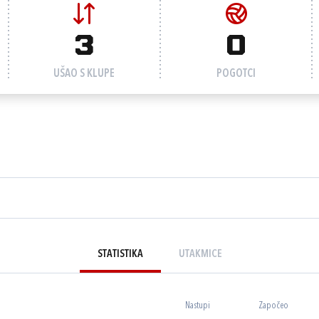
3
0
UŠAO S KLUPE
POGOTCI
STATISTIKA
UTAKMICE
Nastupi
Započeo