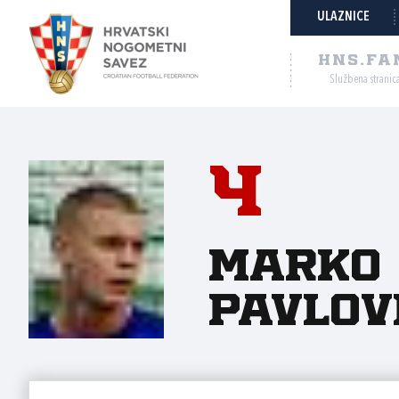
ULAZNICE
HNS.FA
Službena stranic
4
Marko
Pavlov