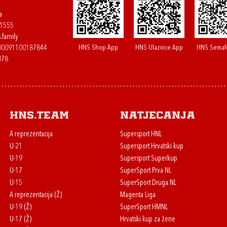
a
61555
.family
HNS Shop App
HNS Ulaznice App
HNS Semaf
400091100187844
078
HNS.team
Natjecanja
A reprezentacija
Supersport HNL
U-21
Supersport Hrvatski kup
U-19
Supersport Superkup
U-17
SuperSport Prva NL
U-15
SuperSport Druga NL
A reprezentacija (Ž)
Magenta Liga
U-19 (Ž)
SuperSport HMNL
U-17 (Ž)
Hrvatski kup za žene