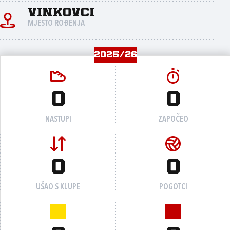
Vinkovci
MJESTO ROĐENJA
2025/26
0
0
NASTUPI
ZAPOČEO
0
0
UŠAO S KLUPE
POGOTCI