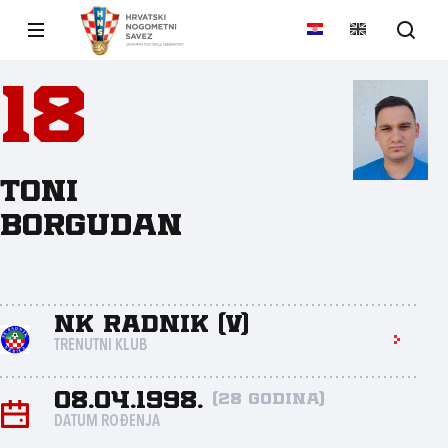
18
Toni
Borgudan
NK Radnik (V)
TRENUTNI KLUB
08.04.1998.
(28 godina)
DATUM ROĐENJA