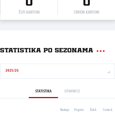
0
0
ŽUTI KARTONI
CRVENI KARTONI
Statistika po sezonama
2025/26
STATISTIKA
UTAKMICE
Nastupi
Pogotci
Žuti k.
Crveni k.