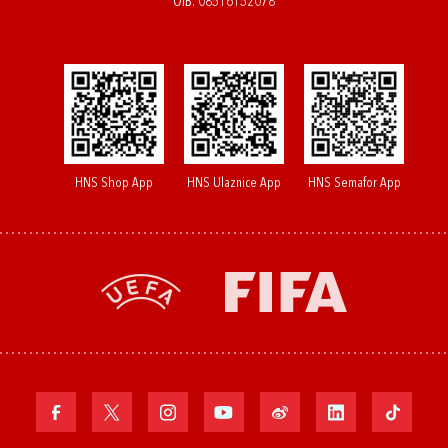
OIB: 08516152078
HNS Shop App
HNS Ulaznice App
HNS Semafor App