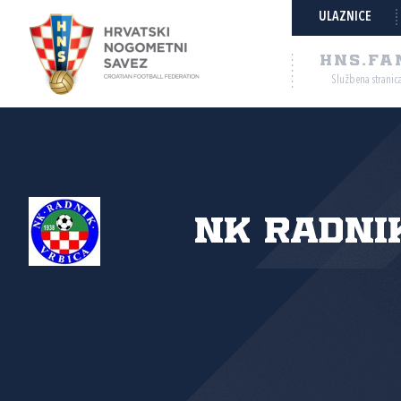
ULAZNICE
HNS.FA
Službena stranic
NK Radnik