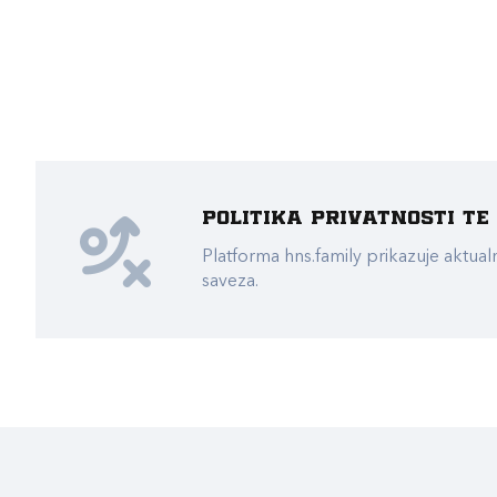
Politika privatnosti t
Platforma hns.family prikazuje akt
saveza.