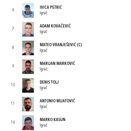
IVICA PETRIĆ
6
Igrač
ADAM KOVAČEVIĆ
7
Igrač
MATEO VRANJEŠEVIĆ
(C)
8
Igrač
MARIJAN MARKOVIĆ
9
Igrač
DENIS TOLJ
10
Igrač
ANTONIO MIJATOVIĆ
11
Igrač
MARKO KASUN
16
Igrač