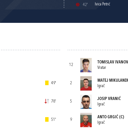
Ivica Petrić
42'
TOMISLAV IVANOV
12
Vratar
MATEJ MIKULAND
49'
2
Igrač
JOSIP VRANIĆ
78'
5
Igrač
ANTO GRGIĆ
(C)
51'
9
Igrač