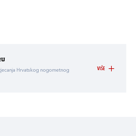
ru
VIŠE
atjecanja Hrvatskog nogometnog