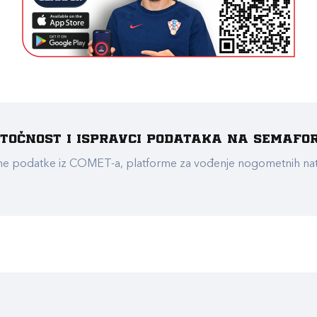
e točnost i ispravci podataka na Semafo
ualne podatke iz COMET-a, platforme za vođenje nogometnih n