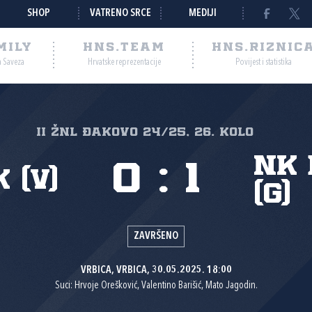
SHOP
VATRENO SRCE
MEDIJI
MILY
HNS.TEAM
HNS.RIZNIC
a Saveza
Hrvatske reprezentacije
Povijest i statistika
II ŽNL Đakovo 24/25, 26. kolo
NK
0
:
1
 (V)
(G)
ZAVRŠENO
VRBICA, VRBICA, 30.05.2025. 18:00
Suci: Hrvoje Orešković, Valentino Barišić, Mato Jagodin.