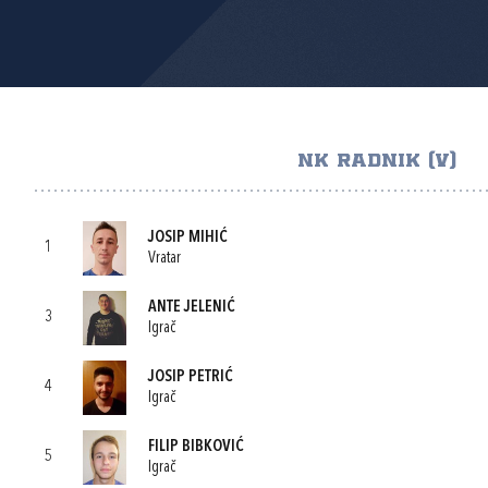
NK RADNIK (V)
JOSIP MIHIĆ
1
Vratar
ANTE JELENIĆ
3
Igrač
JOSIP PETRIĆ
4
Igrač
FILIP BIBKOVIĆ
5
Igrač