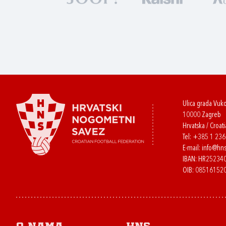
Ulica grada Vuk
10000 Zagreb
Hrvatska / Croati
Tel:
+385 1 23
E-mail:
info@hns
IBAN: HR2523
OIB: 08516152