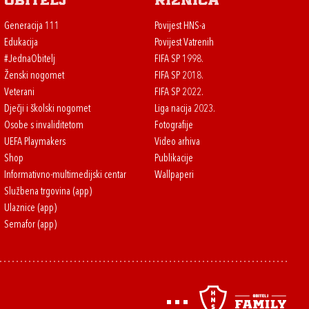
Obitelj
Riznica
Generacija 111
Povijest HNS-a
Edukacija
Povijest Vatrenih
#JednaObitelj
FIFA SP 1998.
Ženski nogomet
FIFA SP 2018.
Veterani
FIFA SP 2022.
Dječji i školski nogomet
Liga nacija 2023.
Osobe s invaliditetom
Fotografije
UEFA Playmakers
Video arhiva
Shop
Publikacije
Informativno-multimedijski centar
Wallpaperi
Službena trgovina (app)
Ulaznice (app)
Semafor (app)