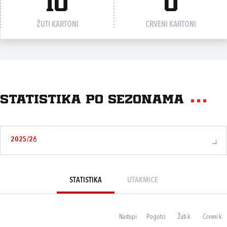
10
0
ŽUTI KARTONI
CRVENI KARTONI
Statistika po sezonama
2025/26
STATISTIKA
UTAKMICE
Nastupi
Pogotci
Žuti k.
Crveni k.