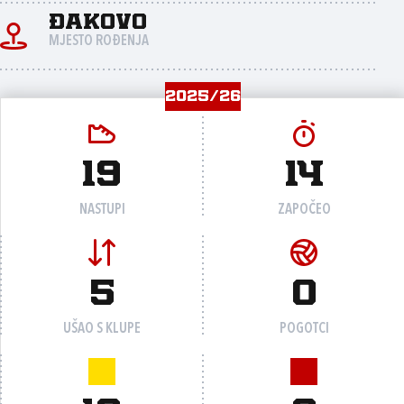
Đakovo
MJESTO ROĐENJA
2025/26
19
14
NASTUPI
ZAPOČEO
5
0
UŠAO S KLUPE
POGOTCI