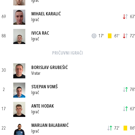
Igrač
MIHAEL KARALIĆ
69
63'
Igrač
IVICA RAC
88
17'
61'
72'
Igrač
PRIČUVNI IGRAČI
BORISLAV GRUBEŠIĆ
30
Vratar
STJEPAN VOMŠ
2
78'
Igrač
ANTE HODAK
17
63'
Igrač
MARIJAN BALABANIĆ
22
72'
86'
Igrač