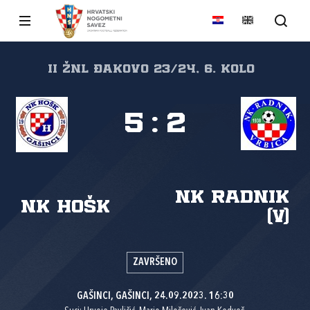
II ŽNL Đakovo 23/24, 6. kolo
5
:
2
NK Radnik
NK HOŠK
(V)
ZAVRŠENO
GAŠINCI, GAŠINCI, 24.09.2023. 16:30