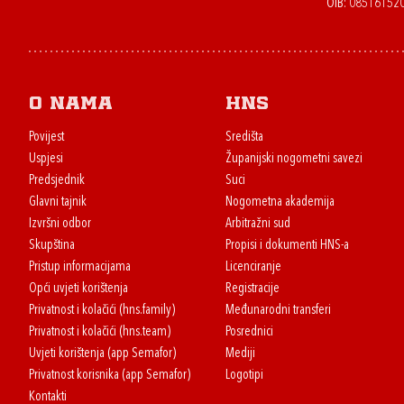
OIB: 08516152
O nama
HNS
Povijest
Središta
Uspjesi
Županijski nogometni savezi
Predsjednik
Suci
Glavni tajnik
Nogometna akademija
Izvršni odbor
Arbitražni sud
Skupština
Propisi i dokumenti HNS-a
Pristup informacijama
Licenciranje
Opći uvjeti korištenja
Registracije
Privatnost i kolačići (hns.family)
Međunarodni transferi
Privatnost i kolačići (hns.team)
Posrednici
Uvjeti korištenja (app Semafor)
Mediji
Privatnost korisnika (app Semafor)
Logotipi
Kontakti