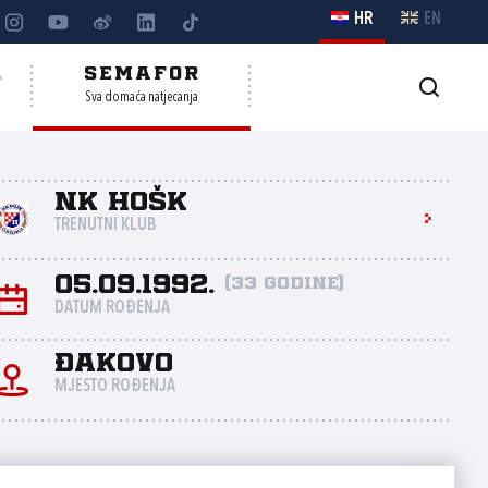
HR
EN
A
SEMAFOR
Sva domaća natjecanja
NK HOŠK
TRENUTNI KLUB
05.09.1992.
(33 godine)
DATUM ROĐENJA
Đakovo
MJESTO ROĐENJA