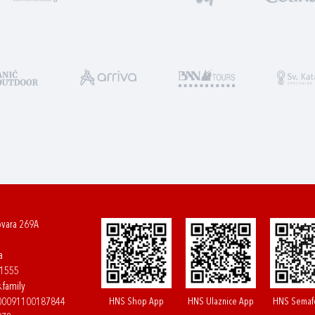
ovara 269A
a
61555
.family
HNS Shop App
HNS Ulaznice App
HNS Semaf
400091100187844