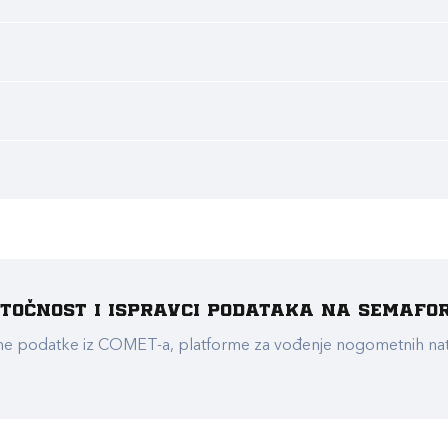
e točnost i ispravci podataka na Semafo
ualne podatke iz COMET-a, platforme za vođenje nogometnih n