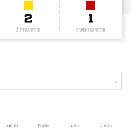
2
1
ŽUTI KARTONI
CRVENI KARTONI
Zamjena
Pogotci
Žuti k.
Crveni k.