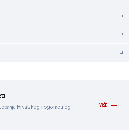
ru
VIŠE
atjecanja Hrvatskog nogometnog