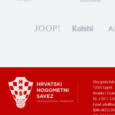
Ulica grada Vuk
10000 Zagreb
Hrvatska / Croati
Tel:
+385 1 23
E-mail:
info@hns
IBAN: HR2523