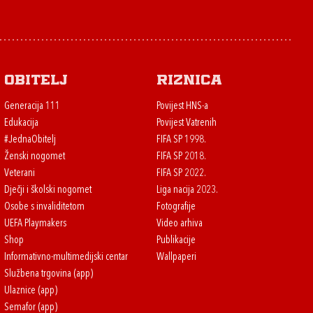
Obitelj
Riznica
Generacija 111
Povijest HNS-a
Edukacija
Povijest Vatrenih
#JednaObitelj
FIFA SP 1998.
Ženski nogomet
FIFA SP 2018.
Veterani
FIFA SP 2022.
Dječji i školski nogomet
Liga nacija 2023.
Osobe s invaliditetom
Fotografije
UEFA Playmakers
Video arhiva
Shop
Publikacije
Informativno-multimedijski centar
Wallpaperi
Službena trgovina (app)
Ulaznice (app)
Semafor (app)