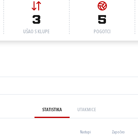
3
5
UŠAO S KLUPE
POGOTCI
STATISTIKA
UTAKMICE
Nastupi
Započeo