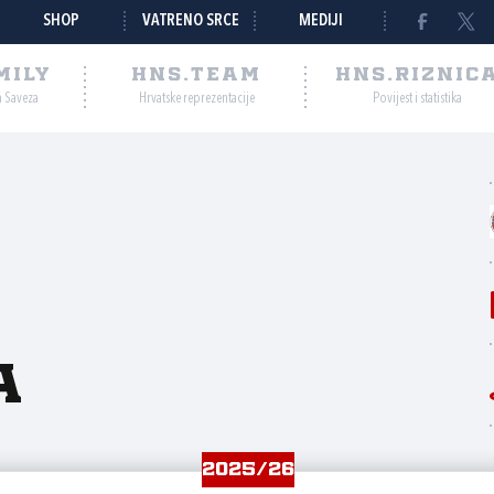
SHOP
VATRENO SRCE
MEDIJI
MILY
HNS.TEAM
HNS.RIZNIC
a Saveza
Hrvatske reprezentacije
Povijest i statistika
a
2025/26