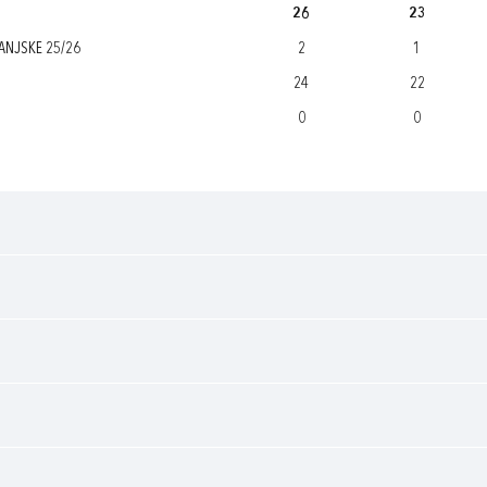
26
23
ANJSKE 25/26
2
1
24
22
0
0