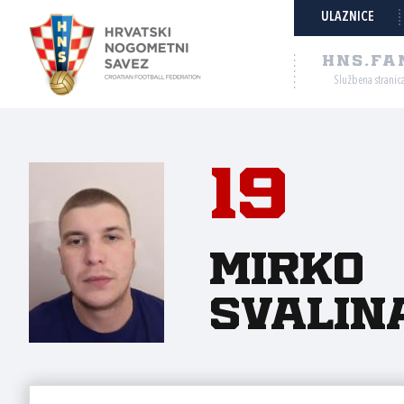
ULAZNICE
HNS.FA
Službena stranic
19
Mirko
Svalin