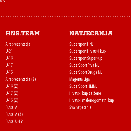
078
HNS.team
Natjecanja
A reprezentacija
Supersport HNL
U-21
Supersport Hrvatski kup
U-19
Supersport Superkup
U-17
SuperSport Prva NL
U-15
SuperSport Druga NL
A reprezentacija (Ž)
Magenta Liga
U-19 (Ž)
SuperSport HMNL
U-17 (Ž)
Hrvatski kup za žene
U-15 (Ž)
Hrvatski malonogometni kup
Futsal A
Sva natjecanja
Futsal A (Ž)
Futsal U-19