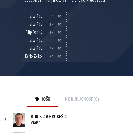
Suci: Slaven Florijančić, Marin Bibković, Mato Jagodin.
Ivica Rac
14'
Ivica Rac
43'
Filip Tomić
48'
Ivica Rac
69'
Ivica Rac
78'
Karlo Zeko
84'
NK HOŠK
NK BUDUĆNOST (G)
BORISLAV GRUBEŠIĆ
30
Vratar