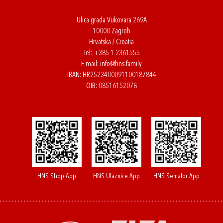
Ulica grada Vukovara 269A
10000 Zagreb
Hrvatska / Croatia
Tel:
+385 1 2361555
E-mail:
info@hns.family
IBAN: HR2523400091100187844
OIB: 08516152078
HNS Shop App
HNS Ulaznice App
HNS Semafor App