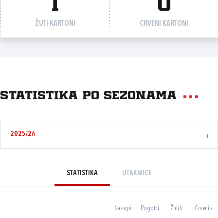
1
0
ŽUTI KARTONI
CRVENI KARTONI
Statistika po sezonama
2025/26
STATISTIKA
UTAKMICE
Nastupi
Pogotci
Žuti k.
Crveni k.