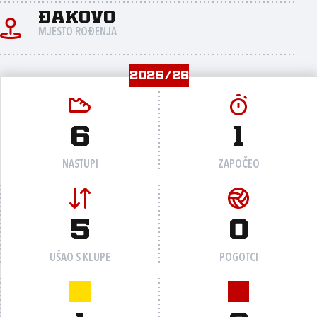
Đakovo
MJESTO ROĐENJA
2025/26
6
1
NASTUPI
ZAPOČEO
5
0
UŠAO S KLUPE
POGOTCI