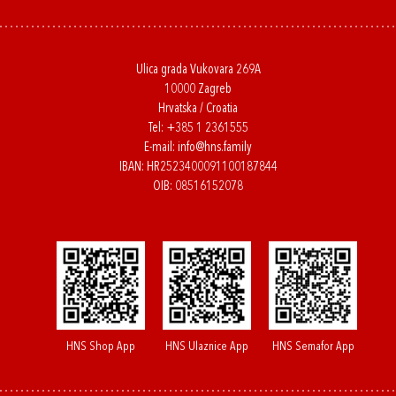
Ulica grada Vukovara 269A
10000 Zagreb
Hrvatska / Croatia
Tel:
+385 1 2361555
E-mail:
info@hns.family
IBAN: HR2523400091100187844
OIB: 08516152078
HNS Shop App
HNS Ulaznice App
HNS Semafor App