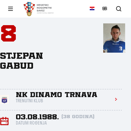
8
Stjepan
Gabud
NK Dinamo Trnava
TRENUTNI KLUB
03.08.1988.
(38 godina)
DATUM ROĐENJA