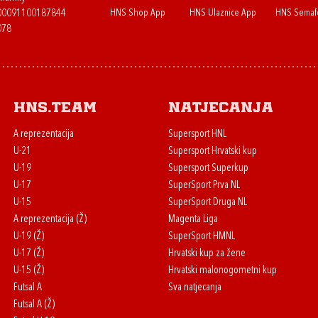
HNS Shop App
HNS Ulaznice App
HNS Semaf
400091100187844
078
HNS.team
Natjecanja
A reprezentacija
Supersport HNL
U-21
Supersport Hrvatski kup
U-19
Supersport Superkup
U-17
SuperSport Prva NL
U-15
SuperSport Druga NL
A reprezentacija (Ž)
Magenta Liga
U-19 (Ž)
SuperSport HMNL
U-17 (Ž)
Hrvatski kup za žene
U-15 (Ž)
Hrvatski malonogometni kup
Futsal A
Sva natjecanja
Futsal A (Ž)