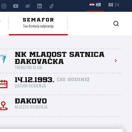
HR
EN
A
SEMAFOR
Sva domaća natjecanja
NK Mladost Satnica
Đakovačka
TRENUTNI KLUB
14.12.1993.
(32 godine)
DATUM ROĐENJA
Đakovo
MJESTO ROĐENJA