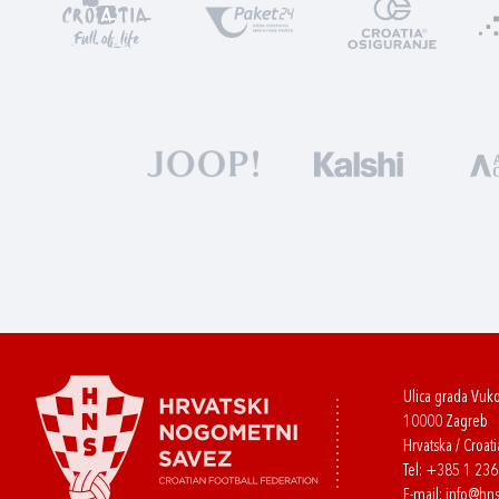
Ulica grada Vuk
10000 Zagreb
Hrvatska / Croati
Tel:
+385 1 23
E-mail:
info@hns