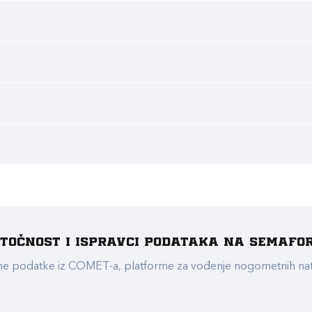
e točnost i ispravci podataka na Semafo
ualne podatke iz COMET-a, platforme za vođenje nogometnih n