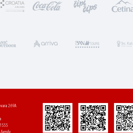
ovara 269A
a
61555
.family