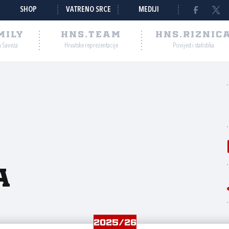
SHOP
VATRENO SRCE
MEDIJI
MILY
HNS.TEAM
HNS.RIZNIC
a Saveza
Hrvatske reprezentacije
Povijest i statistika
a
2025/26