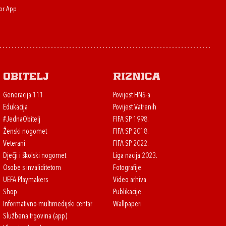
or App
Obitelj
Riznica
Generacija 111
Povijest HNS-a
Edukacija
Povijest Vatrenih
#JednaObitelj
FIFA SP 1998.
Ženski nogomet
FIFA SP 2018.
Veterani
FIFA SP 2022.
Dječji i školski nogomet
Liga nacija 2023.
Osobe s invaliditetom
Fotografije
UEFA Playmakers
Video arhiva
Shop
Publikacije
Informativno-multimedijski centar
Wallpaperi
Službena trgovina (app)