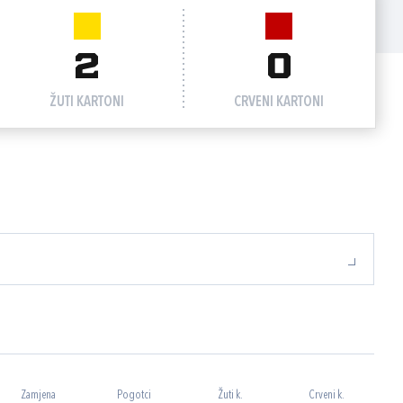
2
0
ŽUTI KARTONI
CRVENI KARTONI
Zamjena
Pogotci
Žuti k.
Crveni k.