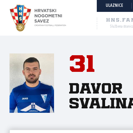
ULAZNICE
HNS.FA
Službena stranic
31
Davor
Svalin