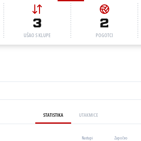
3
2
UŠAO S KLUPE
POGOTCI
STATISTIKA
UTAKMICE
Nastupi
Započeo