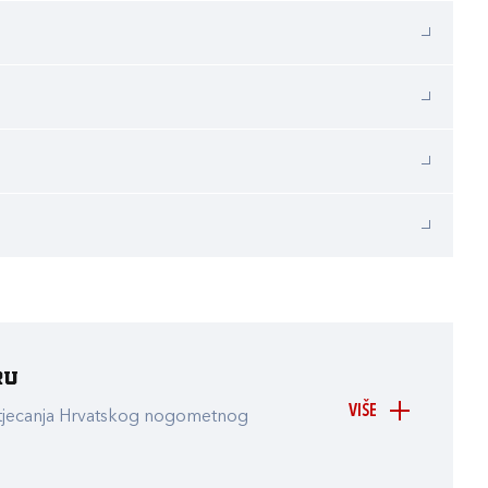
ru
VIŠE
atjecanja Hrvatskog nogometnog