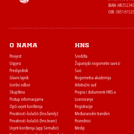
IBAN: HR2523
OIB: 08516152
O nama
HNS
Povijest
Središta
Uspjesi
Županijski nogometni savezi
Predsjednik
Suci
Glavni tajnik
Nogometna akademija
Izvršni odbor
Arbitražni sud
Skupština
Propisi i dokumenti HNS-a
Pristup informacijama
Licenciranje
Opći uvjeti korištenja
Registracije
Privatnost i kolačići (hns.family)
Međunarodni transferi
Privatnost i kolačići (hns.team)
Posrednici
Uvjeti korištenja (app Semafor)
Mediji