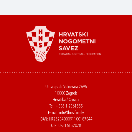
Ulica grada Vukovara 269A
10000 Zagreb
Hrvatska / Croatia
Tel:
+385 1 2361555
E-mail:
info@hns.family
IBAN: HR2523400091100187844
OIB: 08516152078