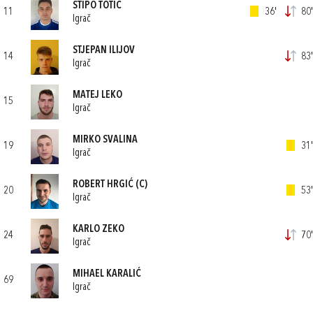
STIPO TOTIĆ
11
36'
80'
Igrač
STJEPAN ILIJOV
14
83'
Igrač
MATEJ LEKO
15
Igrač
MIRKO SVALINA
19
31'
Igrač
ROBERT HRGIĆ
(C)
20
53'
Igrač
KARLO ZEKO
24
70'
Igrač
MIHAEL KARALIĆ
69
Igrač