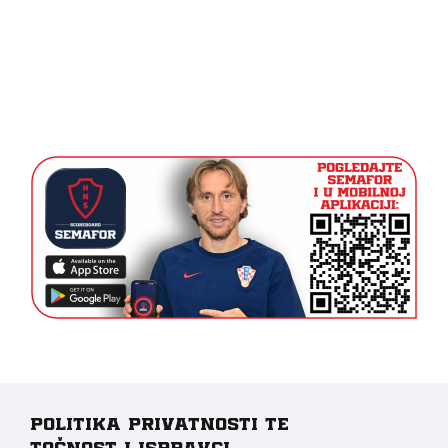
Politika privatnosti te