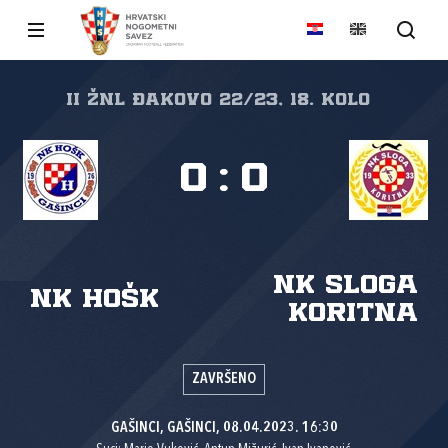
II ŽNL Đakovo 22/23, 18. kolo
0
:
0
NK Sloga
NK HOŠK
Koritna
ZAVRŠENO
GAŠINCI, GAŠINCI, 08.04.2023. 16:30