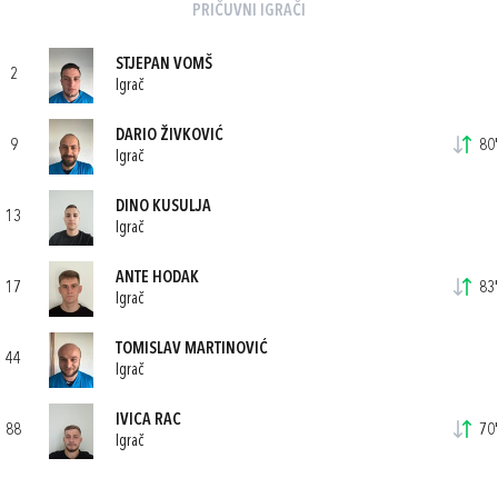
PRIČUVNI IGRAČI
STJEPAN VOMŠ
2
Igrač
DARIO ŽIVKOVIĆ
9
80'
Igrač
DINO KUSULJA
13
Igrač
ANTE HODAK
17
83'
Igrač
TOMISLAV MARTINOVIĆ
44
Igrač
IVICA RAC
88
70'
Igrač