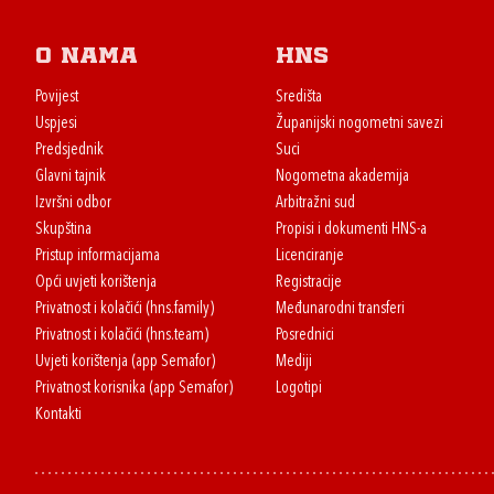
O nama
HNS
Povijest
Središta
Uspjesi
Županijski nogometni savezi
Predsjednik
Suci
Glavni tajnik
Nogometna akademija
Izvršni odbor
Arbitražni sud
Skupština
Propisi i dokumenti HNS-a
Pristup informacijama
Licenciranje
Opći uvjeti korištenja
Registracije
Privatnost i kolačići (hns.family)
Međunarodni transferi
Privatnost i kolačići (hns.team)
Posrednici
Uvjeti korištenja (app Semafor)
Mediji
Privatnost korisnika (app Semafor)
Logotipi
Kontakti