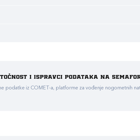
e točnost i ispravci podataka na Semafo
ualne podatke iz COMET-a, platforme za vođenje nogometnih n