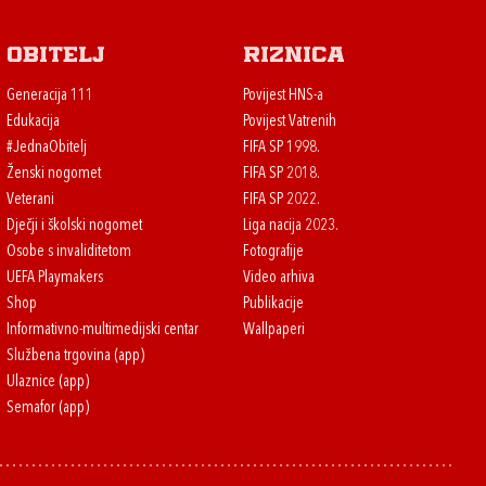
Obitelj
Riznica
Generacija 111
Povijest HNS-a
Edukacija
Povijest Vatrenih
#JednaObitelj
FIFA SP 1998.
Ženski nogomet
FIFA SP 2018.
Veterani
FIFA SP 2022.
Dječji i školski nogomet
Liga nacija 2023.
Osobe s invaliditetom
Fotografije
UEFA Playmakers
Video arhiva
Shop
Publikacije
Informativno-multimedijski centar
Wallpaperi
Službena trgovina (app)
Ulaznice (app)
Semafor (app)