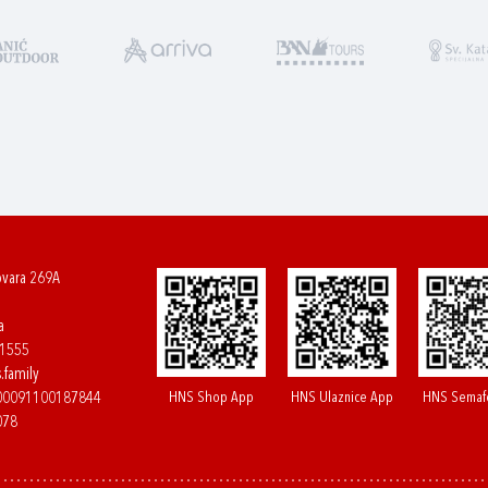
ovara 269A
a
61555
.family
HNS Shop App
HNS Ulaznice App
HNS Semaf
400091100187844
078