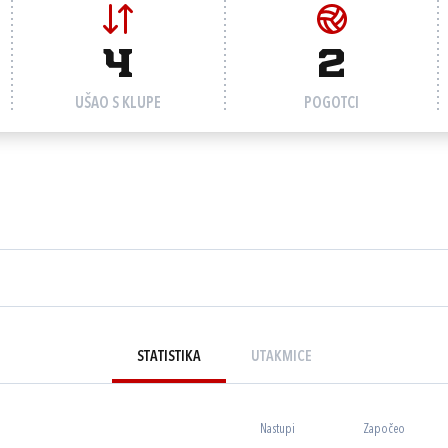
4
2
UŠAO S KLUPE
POGOTCI
STATISTIKA
UTAKMICE
Nastupi
Započeo