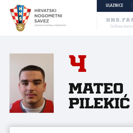
ULAZNICE
HNS.FA
Službena stranic
4
Mateo
Pilekić