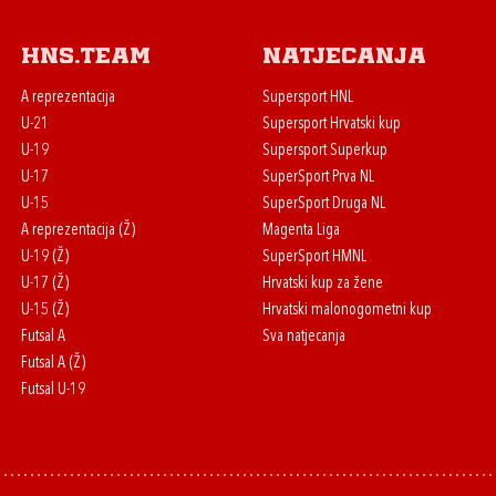
HNS.team
Natjecanja
A reprezentacija
Supersport HNL
U-21
Supersport Hrvatski kup
U-19
Supersport Superkup
U-17
SuperSport Prva NL
U-15
SuperSport Druga NL
A reprezentacija (Ž)
Magenta Liga
U-19 (Ž)
SuperSport HMNL
U-17 (Ž)
Hrvatski kup za žene
U-15 (Ž)
Hrvatski malonogometni kup
Futsal A
Sva natjecanja
Futsal A (Ž)
Futsal U-19