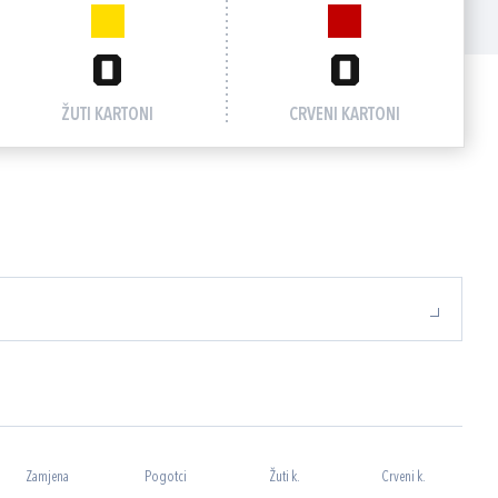
0
0
ŽUTI KARTONI
CRVENI KARTONI
Zamjena
Pogotci
Žuti k.
Crveni k.