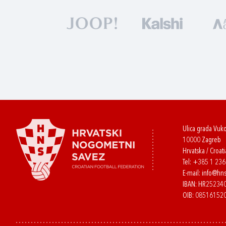
Ulica grada Vuk
10000 Zagreb
Hrvatska / Croati
Tel:
+385 1 23
E-mail:
info@hns
IBAN: HR2523
OIB: 08516152