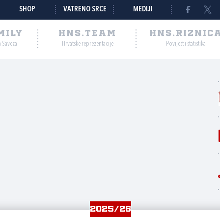
SHOP
VATRENO SRCE
MEDIJI
MILY
HNS.TEAM
HNS.RIZNIC
a Saveza
Hrvatske reprezentacije
Povijest i statistika
2025/26