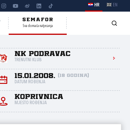
HR
EN
A
SEMAFOR
Sva domaća natjecanja
NK Podravac
TRENUTNI KLUB
15.01.2008.
(18 godina)
DATUM ROĐENJA
Koprivnica
MJESTO ROĐENJA