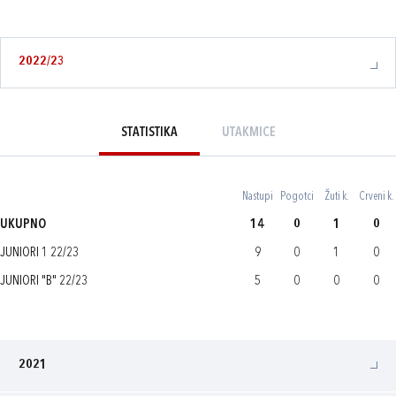
2022/23
STATISTIKA
UTAKMICE
Nastupi
Pogotci
Žuti k.
Crveni k.
UKUPNO
14
0
1
0
JUNIORI 1 22/23
9
0
1
0
JUNIORI "B" 22/23
5
0
0
0
2021