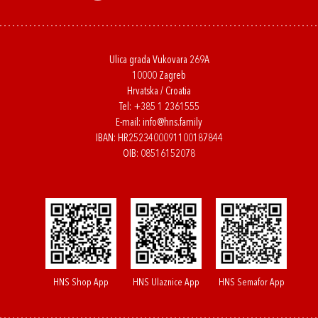
Ulica grada Vukovara 269A
10000 Zagreb
Hrvatska / Croatia
Tel:
+385 1 2361555
E-mail:
info@hns.family
IBAN: HR2523400091100187844
OIB: 08516152078
HNS Shop App
HNS Ulaznice App
HNS Semafor App