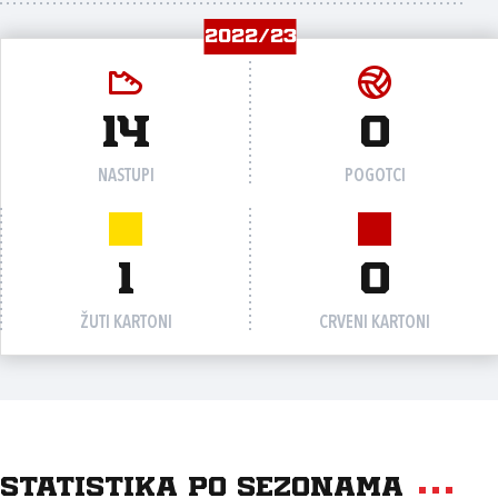
2022/23
14
0
NASTUPI
POGOTCI
1
0
ŽUTI KARTONI
CRVENI KARTONI
Statistika po sezonama