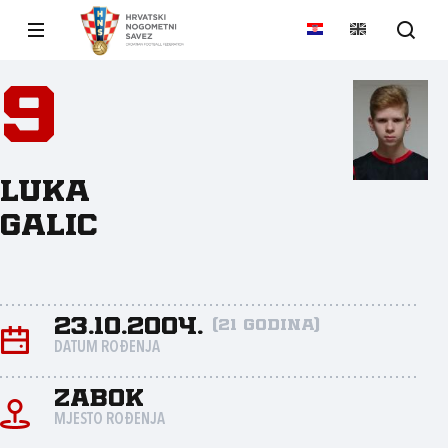
9
Luka
Galic
23.10.2004.
(21 godina)
DATUM ROĐENJA
Zabok
MJESTO ROĐENJA